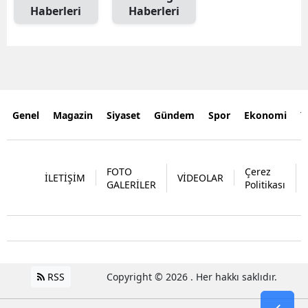
Haberleri
Haberleri
Genel
Magazin
Siyaset
Gündem
Spor
Ekonomi
Y
FOTO
Çerez
İLETİŞİM
VİDEOLAR
GALERİLER
Politikası
RSS
Copyright © 2026 . Her hakkı saklıdır.