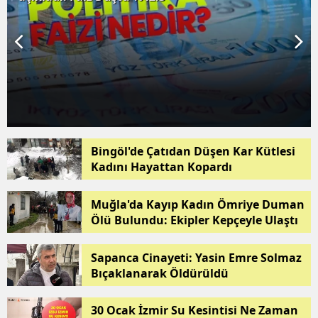
Bingöl'de Çatıdan Düşen Kar Kütlesi
Kadını Hayattan Kopardı
Muğla'da Kayıp Kadın Ömriye Duman
Ölü Bulundu: Ekipler Kepçeyle Ulaştı
Sapanca Cinayeti: Yasin Emre Solmaz
Bıçaklanarak Öldürüldü
30 Ocak İzmir Su Kesintisi Ne Zaman