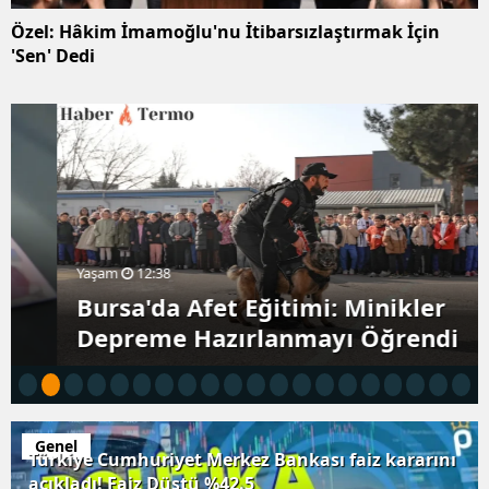
Özel: Hâkim İmamoğlu'nu İtibarsızlaştırmak İçin
'Sen' Dedi
Yaşam
12:38
Bursa'da Afet Eğitimi: Minikler
Depreme Hazırlanmayı Öğrendi
Genel
Semih Şentürk'ten eşine milyon dolarlık jest