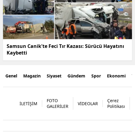
Samsun Canik'te Feci Tır Kazası: Sürücü Hayatını
Kaybetti
Genel
Magazin
Siyaset
Gündem
Spor
Ekonomi
Y
FOTO
Çerez
İLETİŞİM
VİDEOLAR
GALERİLER
Politikası