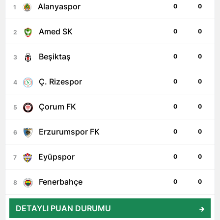
Alanyaspor
0
0
1
Amed SK
0
0
2
Beşiktaş
0
0
3
Ç. Rizespor
0
0
4
Çorum FK
0
0
5
Erzurumspor FK
0
0
6
Eyüpspor
0
0
7
Fenerbahçe
0
0
8
DETAYLI PUAN DURUMU