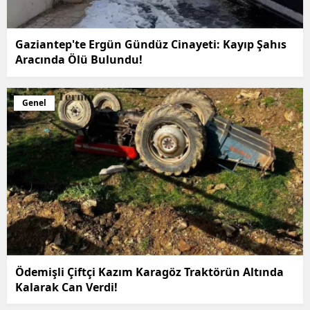
Gaziantep'te Ergün Gündüz Cinayeti: Kayıp Şahıs
Aracında Ölü Bulundu!
Genel
Ödemişli Çiftçi Kazım Karagöz Traktörün Altında
Kalarak Can Verdi!