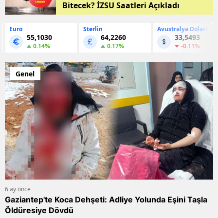
Bitecek? İZSU Saatleri Açıkladı
Sterlin
Avustralya Doları
Kanada Doları
64,2260
33,5493
33,9717
0.17%
-0.11%
0.03%
Genel
6 ay önce
Gaziantep'te Koca Dehşeti: Adliye Yolunda Eşini Taşla
Öldüresiye Dövdü