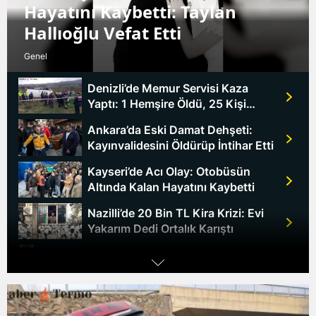
Hayatını Kaybetti: Taylan
Hallıoğlu Vefat Etti
Genel
Denizli’de Memur Servisi Kaza
Yaptı: 1 Hemşire Öldü, 25 Kişi
Yaralandı
Ankara’da Eski Damat Dehşeti:
Kayınvalidesini Öldürüp İntihar Etti
Kayseri’de Acı Olay: Otobüsün
Altında Kalan Hayatını Kaybetti
Nazilli’de 20 Bin TL Kira Krizi: Evi
Yakarım Dedi Ortalık Karıştı
Bartın Derbent Köyünde Dehşet:
Karısını Öldürüp İntihar Etti
Beyşehir'de Feci Trafik Kazası:
Baba Oğlun Yanında Hayatını