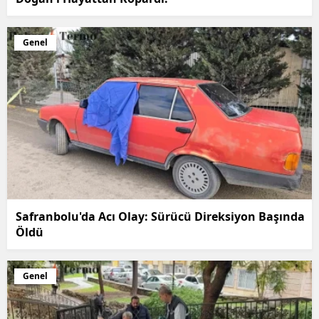
Genel
Safranbolu'da Acı Olay: Sürücü Direksiyon Başında
Öldü
Genel