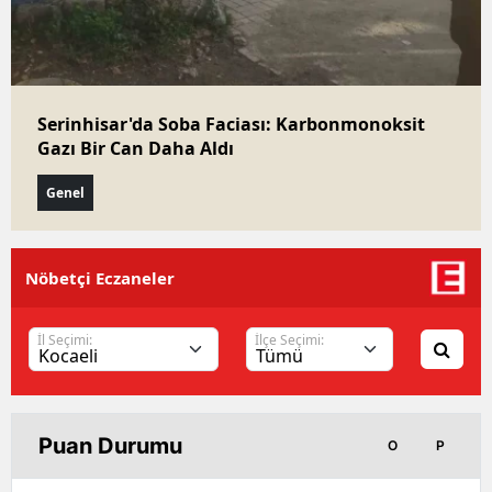
Serinhisar'da Soba Faciası: Karbonmonoksit
Gazı Bir Can Daha Aldı
Genel
Nöbetçi Eczaneler
İl Seçimi:
İlçe Seçimi:
Puan Durumu
O
P