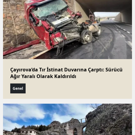
Kaybetti
Nihilist Penguen Olayı Nedir?
Modern İnsanın Varoluşsal
Yürüyüşü Başladı
Kayseri'de Yürek Yakan Ölüm: Duş
Sonrası Fenalaşan Genç Toprağa
Verildi
Bolu'da Acı Tesadüf: 19 Yaşındaki
Erencan Konum Takibiyle Ölü
Bulundu
Çayırova’da Tır İstinat Duvarına Çarptı: Sürücü
Ağır Yaralı Olarak Kaldırıldı
Genel