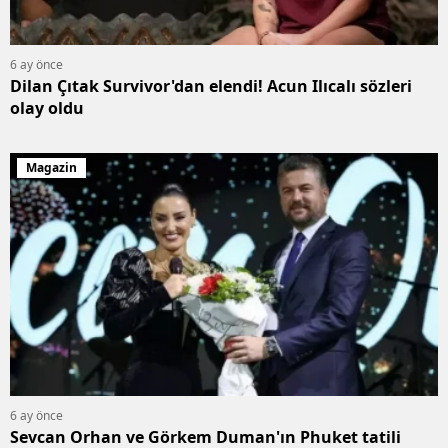
6 ay önce
Dilan Çıtak Survivor'dan elendi! Acun Ilıcalı sözleri
olay oldu
Magazin
6 ay önce
Sevcan Orhan ve Görkem Duman'ın Phuket tatili