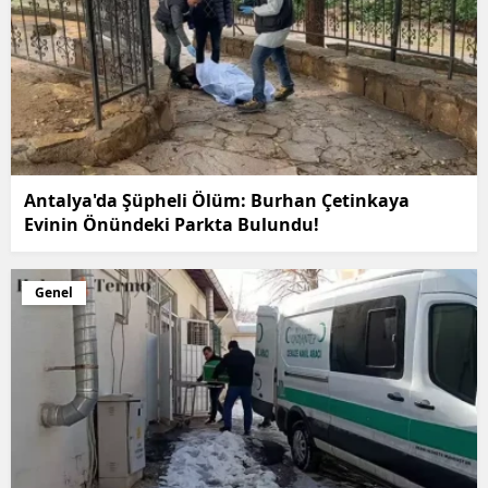
Antalya'da Şüpheli Ölüm: Burhan Çetinkaya
Evinin Önündeki Parkta Bulundu!
Genel