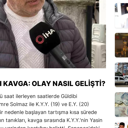
 KAVGA: OLAY NASIL GELIŞTI?
saat ilerleyen saatlerde Güldibi
re Solmaz ile K.Y.Y. (19) ve E.Y. (20)
r nedenle başlayan tartışma kısa sürede
n tanıkları, kavga sırasında K.Y.Y.'nin Yasin