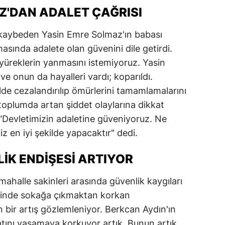
'DAN ADALET ÇAĞRISI
 kaybeden Yasin Emre Solmaz'ın babası
asında adalete olan güvenini dile getirdi.
yüreklerin yanmasını istemiyoruz. Yasin
ve onun da hayalleri vardı; koparıldı.
lde cezalandırılıp ömürlerini tamamlamalarını
toplumda artan şiddet olaylarına dikkat
"Devletimizin adaletine güveniyoruz. Ne
z en iyi şekilde yapacaktır" dedi.
IK ENDIŞESI ARTIYOR
ahalle sakinleri arasında güvenlik kaygıları
lerinde sokağa çıkmaktan korkan
n bir artış gözlemleniyor. Berkcan Aydın'ın
ayatını yaşamaya korkuyor artık. Bunun artık