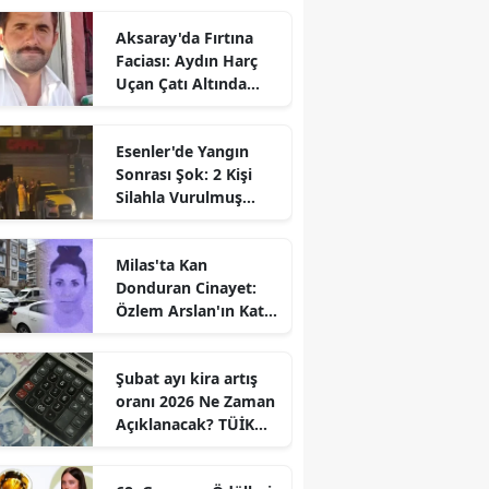
Aksaray'da Fırtına
Faciası: Aydın Harç
Uçan Çatı Altında
Kalarak Öldü
Esenler'de Yangın
Sonrası Şok: 2 Kişi
Silahla Vurulmuş
Bulundu
Milas'ta Kan
Donduran Cinayet:
Özlem Arslan'ın Katili
Boşanma
Aşamasındaki Eşi
Şubat ayı kira artış
oranı 2026 Ne Zaman
Açıklanacak? TÜİK
Tarihi Belli