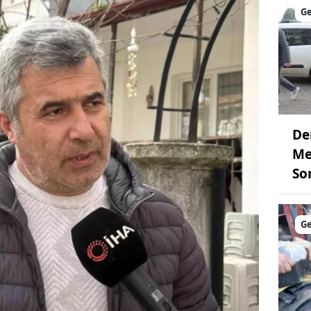
G
De
Me
So
G