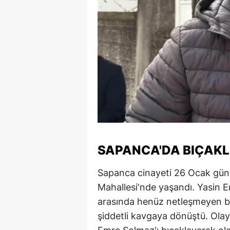
SAPANCA'DA BIÇAKLI
Sapanca cinayeti 26 Ocak günü 
Mahallesi'nde yaşandı. Yasin Em
arasında henüz netleşmeyen bi
şiddetli kavgaya dönüştü. Olayı