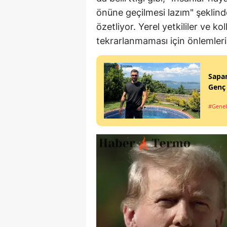
önüne geçilmesi lazım" şeklinde
özetliyor. Yerel yetkililer ve ko
tekrarlanmaması için önlemler
Sapa
Genç
#Genel