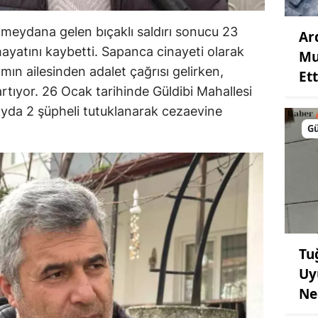
meydana gelen bıçaklı saldırı sonucu 23
Ar
yatını kaybetti. Sapanca cinayeti olarak
Mu
n ailesinden adalet çağrısı gelirken,
Ett
rtıyor. 26 Ocak tarihinde Güldibi Mahallesi
ayda 2 şüpheli tutuklanarak cezaevine
G
Tu
Uy
Ne