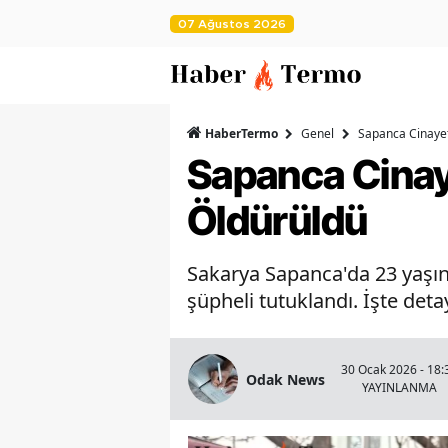
07 Ağustos 2026
HaberTermo
Genel
Sapanca Cinayet
Sapanca Cinay
Öldürüldü
Sakarya Sapanca'da 23 yaşınd
şüpheli tutuklandı. İşte detay
30 Ocak 2026 - 18:
Odak News
YAYINLANMA