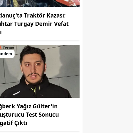
danuç'ta Traktör Kazası:
htar Turgay Demir Vefat
i
ündem
ğberk Yağız Gülter'in
uşturucu Test Sonucu
gatif Çıktı