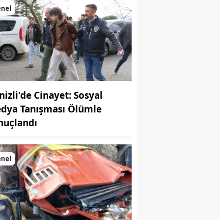
enel
nizli'de Cinayet: Sosyal
dya Tanışması Ölümle
nuçlandı
enel