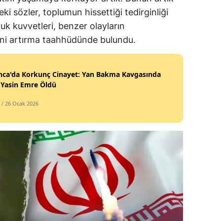
ki sözler, toplumun hissettiği tedirginliği
lluk kuvvetleri, benzer olayların
ini artırma taahhüdünde bulundu.
nca'da Korkunç Cinayet: Yan Bakma Kavgasında
 Yasin Emre Öldü
/ 26 Ocak 2026