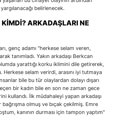
a yaşanan bu cinayet olayının ardından
 yargılanacağı belirlenecek.
 KIMDI? ARKADAŞLARI NE
arı, genç adamı "herkese selam veren,
larak tanımladı. Yakın arkadaşı Berkcan
umda yarattığı korku iklimini dile getirerek,
 Herkese selam verirdi, arasını iyi tutmaya
insanlar bile bu tür olaylardan dolayı dışarı
eçen bir kadın bile en son ne zaman gece
lerini kullandı. İlk müdahaleyi yapan arkadaşı
r bağrışma olmuş ve bıçak çekilmiş. Emre
oştum, kanının durması için tampon yaptım"