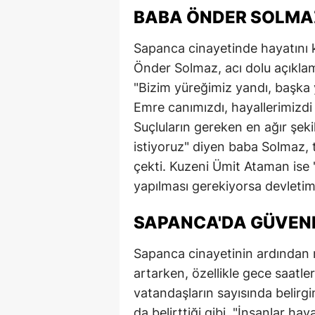
BABA ÖNDER SOLMAZ
Sapanca cinayetinde hayatını
Önder Solmaz, acı dolu açıklam
"Bizim yüreğimiz yandı, başka 
Emre canımızdı, hayallerimizdi 
Suçluların gereken en ağır şeki
istiyoruz" diyen baba Solmaz, 
çekti. Kuzeni Ümit Ataman ise 
yapılması gerekiyorsa devletimi
SAPANCA'DA GÜVENL
Sapanca cinayetinin ardından m
artarken, özellikle gece saat
vatandaşların sayısında belirgi
da belirttiği gibi, "İnsanlar h