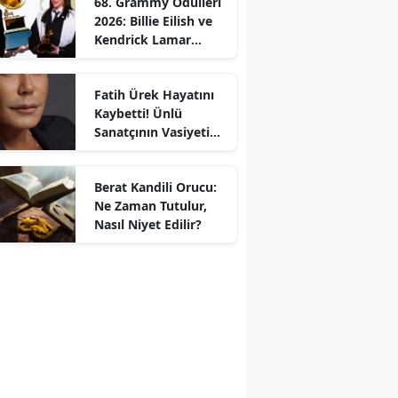
68. Grammy Ödülleri
2026: Billie Eilish ve
Kendrick Lamar
Gecede Zirveyi
Paylaştı
Fatih Ürek Hayatını
Kaybetti! Ünlü
Sanatçının Vasiyeti
Ortaya Çıktı
Berat Kandili Orucu:
Ne Zaman Tutulur,
Nasıl Niyet Edilir?