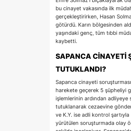
Emre Solmaz'ı bıçaklayarak olay
bu cinayet vakasında ilk müda
gerçekleştirirken, Hasan Solma
götürdü. Karın bölgesinden ald
yaşındaki genç, tüm tıbbi müd
kaybetti.
SAPANCA CINAYETI Ş
TUTUKLANDI?
Sapanca cinayeti soruşturması 
harekete geçerek 5 şüpheliyi g
işlemlerinin ardından adliyeye s
tutuklanarak cezaevine gönderild
ve K.Y. ise adli kontrol şartıyla
yürütülen soruşturmada olay ön