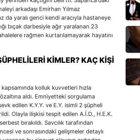
 yerinden kaçtığını belirtti. Sapanca'daki
haleyi arkadaşı Emirhan Yılmaz
z da yaralı genci kendi aracıyla hastaneye
ığı bıçak darbesiyle ağır yaralanan 23
ahalelere rağmen kurtarılamayarak hayatını
ÜPHELILERI KIMLER? KAÇ KIŞI
kapsamında kolluk kuvvetleri hızla
özaltına aldı. Emniyetteki sorgulama
evk edilen K.Y.Y. ve E.Y. isimli 2 şüpheli
i. Olayla ilişkisi tespit edilen A.İ.D., H.E.K.
 serbest bırakıldı. Savcılık tarafından
cesi ve sonrasındaki gelişmeler detaylı