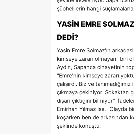
şekilde inceleniyor. Sapanca'd
şüphelilerin hangi suçlamalarla
YASIN EMRE SOLMAZ
DEDI?
Yasin Emre Solmaz'ın arkadaşl
kimseye zararı olmayan" biri o
Aydın, Sapanca cinayetinin topl
"Emre'nin kimseye zararı yoktu.
çalışırdı. Biz ve tanımadığımız 
çıkmaya çekiniyor. Sokaktan g
dışarı çıktığını bilmiyor" ifade
Emirhan Yılmaz ise, "Olayda bi
koşarken ben de arkasından k
şeklinde konuştu.