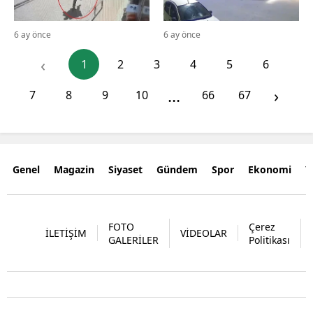
6 ay önce
6 ay önce
‹
1
2
3
4
5
6
...
›
7
8
9
10
66
67
Genel
Magazin
Siyaset
Gündem
Spor
Ekonomi
Y
FOTO
Çerez
İLETİŞİM
VİDEOLAR
GALERİLER
Politikası