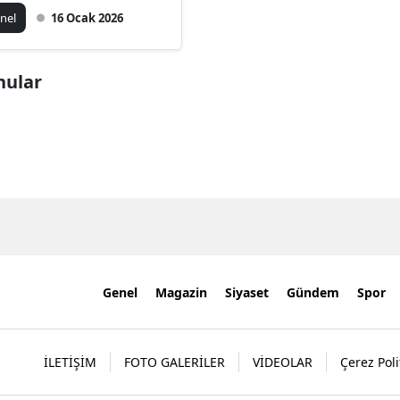
nel
16 Ocak 2026
onular
Genel
Magazin
Siyaset
Gündem
Spor
İLETİŞİM
FOTO GALERİLER
VİDEOLAR
Çerez Poli