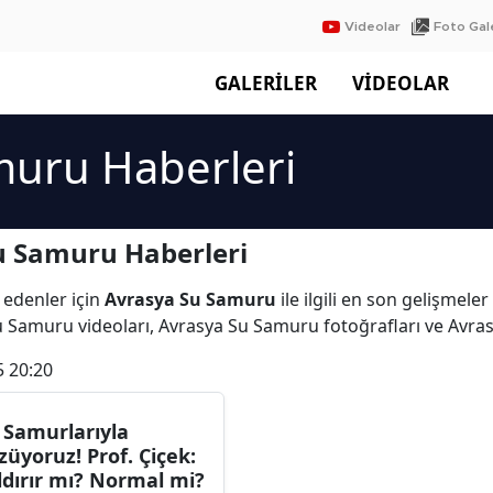
Videolar
Foto Gale
GALERİLER
VİDEOLAR
muru Haberleri
u Samuru Haberleri
 edenler için
Avrasya Su Samuru
ile ilgili en son gelişmel
u Samuru videoları, Avrasya Su Samuru fotoğrafları ve Avr
5 20:20
 Samurlarıyla
züyoruz! Prof. Çiçek:
ldırır mı? Normal mi?