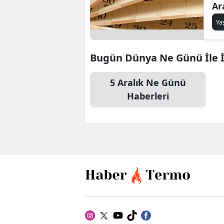
Ar
ku
Y
ne
Bugün Dünya Ne Günü İle İl
5 Aralık Ne Günü
Haberleri