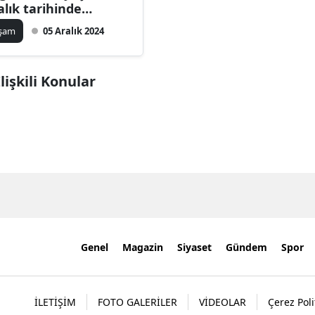
alık tarihinde
tlanan özel günler
aşam
05 Aralık 2024
lerdir?
işkili Konular
Genel
Magazin
Siyaset
Gündem
Spor
İLETİŞİM
FOTO GALERİLER
VİDEOLAR
Çerez Poli