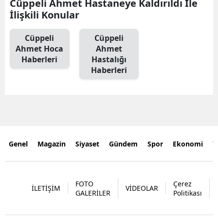
Cüppeli Ahmet Hastaneye Kaldırıldı İle
İlişkili Konular
Cüppeli
Cüppeli
Ahmet Hoca
Ahmet
Haberleri
Hastalığı
Haberleri
Genel
Magazin
Siyaset
Gündem
Spor
Ekonomi
Y
FOTO
Çerez
İLETİŞİM
VİDEOLAR
GALERİLER
Politikası