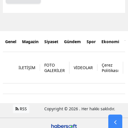
Genel
Magazin
Siyaset
Gündem
Spor
Ekonomi
Y
FOTO
Çerez
İLETİŞİM
VİDEOLAR
GALERİLER
Politikası
RSS
Copyright © 2026 . Her hakkı saklıdır.