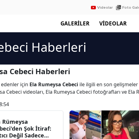
Videolar
Foto Gale
GALERİLER
VİDEOLAR
beci Haberleri
a Cebeci Haberleri
 edenler için
Ela Rumeysa Cebeci
ile ilgili en son gelişmel
sa Cebeci videoları, Ela Rumeysa Cebeci fotoğrafları ve Ela
8:54
a Rümeysa
beci'den Şok İtiraf:
tıcı Değil Sadece