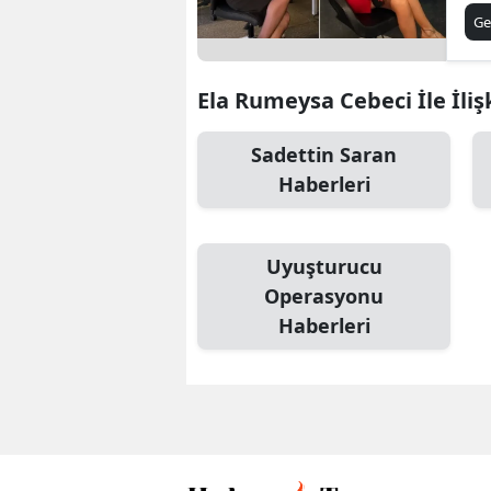
Ku
Ge
Ela Rumeysa Cebeci İle İliş
Sadettin Saran
Haberleri
Uyuşturucu
Operasyonu
Haberleri