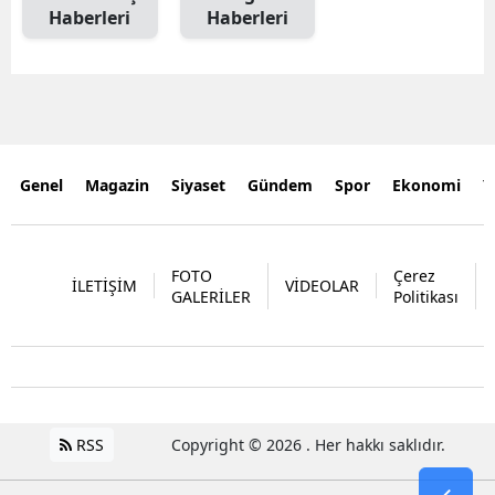
Haberleri
Haberleri
Genel
Magazin
Siyaset
Gündem
Spor
Ekonomi
Y
FOTO
Çerez
İLETİŞİM
VİDEOLAR
GALERİLER
Politikası
RSS
Copyright © 2026 . Her hakkı saklıdır.