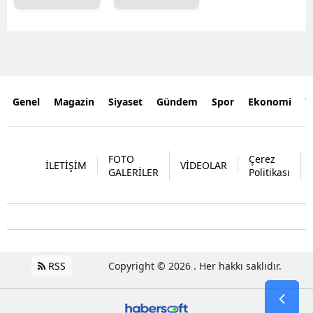
Genel
Magazin
Siyaset
Gündem
Spor
Ekonomi
Y
FOTO
Çerez
İLETİŞİM
VİDEOLAR
GALERİLER
Politikası
RSS
Copyright © 2026 . Her hakkı saklıdır.