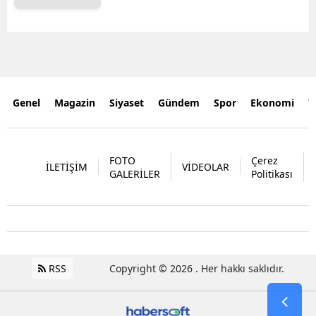
Genel
Magazin
Siyaset
Gündem
Spor
Ekonomi
Y
FOTO
Çerez
İLETİŞİM
VİDEOLAR
GALERİLER
Politikası
RSS
Copyright © 2026 . Her hakkı saklıdır.