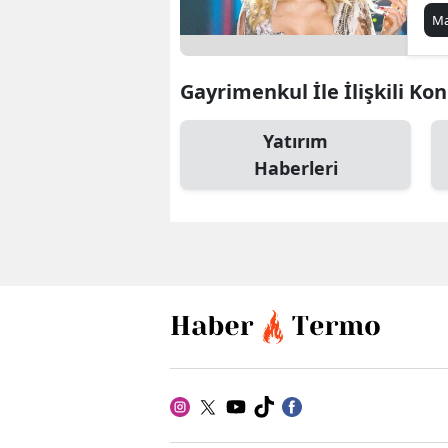
Ha
Ma
Gö
Gayrimenkul İle İlişkili Ko
Yatırım
Haberleri