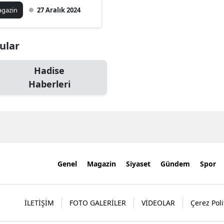
dise'nin Yatırımı
gazin
27 Aralık 2024
rücüye Çıktı!
nular
Hadise
Haberleri
Genel
Magazin
Siyaset
Gündem
Spor
İLETİŞİM
FOTO GALERİLER
VİDEOLAR
Çerez Poli