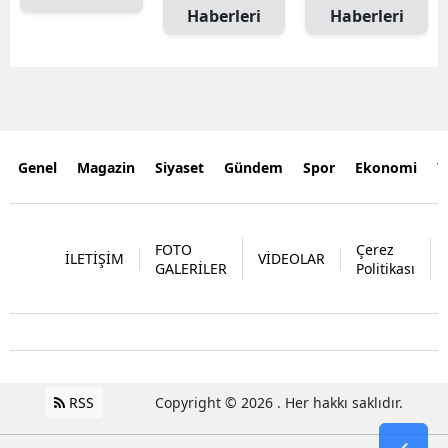
Haberleri
Haberleri
Genel
Magazin
Siyaset
Gündem
Spor
Ekonomi
Y
FOTO
Çerez
İLETİŞİM
VİDEOLAR
GALERİLER
Politikası
RSS
Copyright © 2026 . Her hakkı saklıdır.