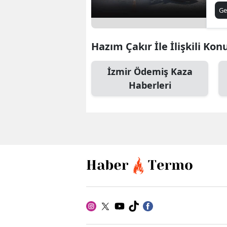
Ha
Ge
Hazım Çakır İle İlişkili Kon
İzmir Ödemiş Kaza
Haberleri