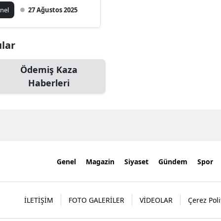
yatını Kaybetti
nel
27 Ağustos 2025
ular
Ödemiş Kaza
Haberleri
Genel
Magazin
Siyaset
Gündem
Spor
İLETİŞİM
FOTO GALERİLER
VİDEOLAR
Çerez Poli