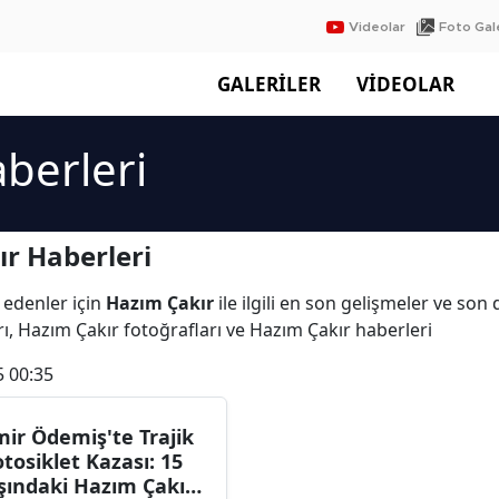
Videolar
Foto Gale
GALERİLER
VİDEOLAR
berleri
r Haberleri
 edenler için
Hazım Çakır
ile ilgili en son gelişmeler ve son
ı, Hazım Çakır fotoğrafları ve Hazım Çakır haberleri
5 00:35
mir Ödemiş'te Trajik
tosiklet Kazası: 15
şındaki Hazım Çakır