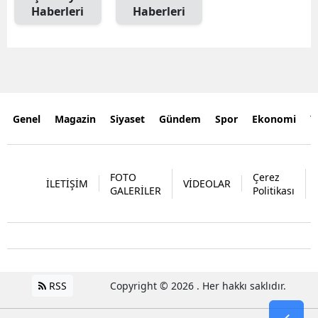
Haberleri
Haberleri
Genel
Magazin
Siyaset
Gündem
Spor
Ekonomi
Y
FOTO
Çerez
İLETİŞİM
VİDEOLAR
GALERİLER
Politikası
RSS
Copyright © 2026 . Her hakkı saklıdır.