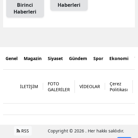
Birinci
Haberleri
Haberleri
Genel
Magazin
Siyaset
Gündem
Spor
Ekonomi
Y
FOTO
Çerez
İLETİŞİM
VİDEOLAR
GALERİLER
Politikası
RSS
Copyright © 2026 . Her hakkı saklıdır.