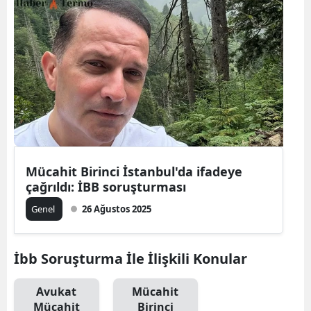
Mücahit Birinci İstanbul'da ifadeye
çağrıldı: İBB soruşturması
Genel
26 Ağustos 2025
İbb Soruşturma İle İlişkili Konular
Avukat
Mücahit
Mücahit
Birinci