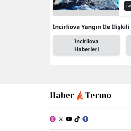
Ca
Ge
İncirliova Yangın İle İlişkil
İncirliova
Haberleri