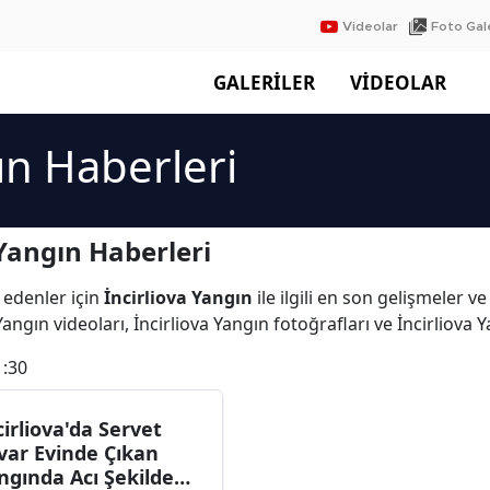
Videolar
Foto Gale
GALERİLER
VİDEOLAR
ın Haberleri
Yangın Haberleri
 edenler için
İncirliova Yangın
ile ilgili en son gelişmeler v
angın videoları, İncirliova Yangın fotoğrafları ve İncirliova
1:30
cirliova'da Servet
var Evinde Çıkan
ngında Acı Şekilde