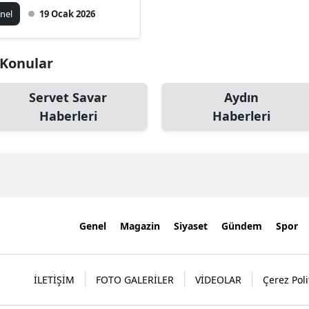
n Verdi
nel
19 Ocak 2026
i Konular
Servet Savar
Aydın
Haberleri
Haberleri
Genel
Magazin
Siyaset
Gündem
Spor
İLETİŞİM
FOTO GALERİLER
VİDEOLAR
Çerez Poli