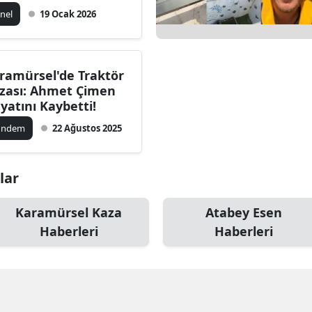
şamını Yitirdi
nel
19 Ocak 2026
ramürsel'de Traktör
zası: Ahmet Çimen
yatını Kaybetti!
ündem
22 Ağustos 2025
lar
Karamürsel Kaza
Atabey Esen
Haberleri
Haberleri