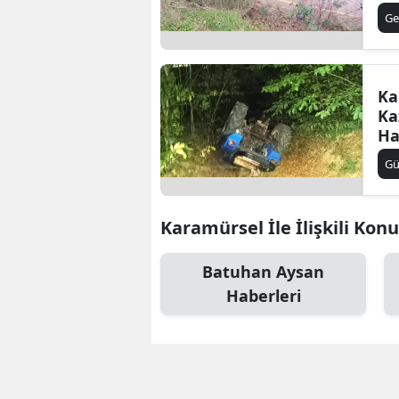
Ya
Ge
Ka
Ka
Ha
G
Karamürsel İle İlişkili Konu
Batuhan Aysan
Haberleri