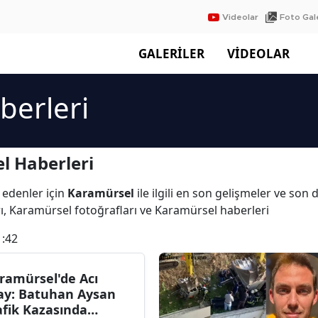
Videolar
Foto Gale
GALERİLER
VİDEOLAR
berleri
l Haberleri
 edenler için
Karamürsel
ile ilgili en son gelişmeler ve son
ı, Karamürsel fotoğrafları ve Karamürsel haberleri
1:42
ramürsel'de Acı
ay: Batuhan Aysan
afik Kazasında