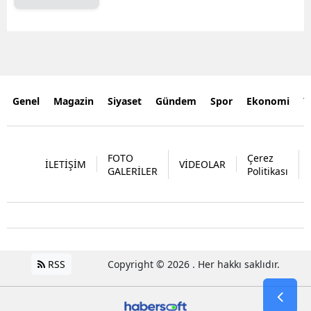
Genel
Magazin
Siyaset
Gündem
Spor
Ekonomi
Y
FOTO
Çerez
İLETİŞİM
VİDEOLAR
GALERİLER
Politikası
RSS
Copyright © 2026 . Her hakkı saklıdır.