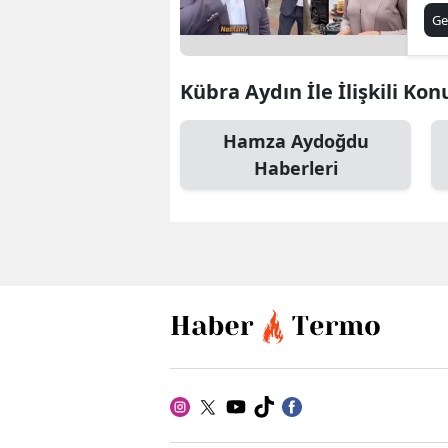
Du
Ge
de
Kübra Aydın İle İlişkili Kon
Hamza Aydoğdu
Haberleri