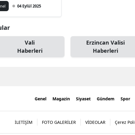
ygulandırdı: "Beni
nel
04 Eylül 2025
 Ağlatacaksın"
ular
Vali
Erzincan Valisi
Haberleri
Haberleri
Genel
Magazin
Siyaset
Gündem
Spor
İLETİŞİM
FOTO GALERİLER
VİDEOLAR
Çerez Poli