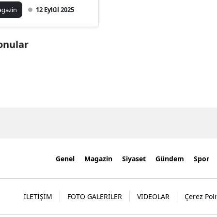
kti!
gazin
12 Eylül 2025
Konular
Genel
Magazin
Siyaset
Gündem
Spor
İLETİŞİM
FOTO GALERİLER
VİDEOLAR
Çerez Poli