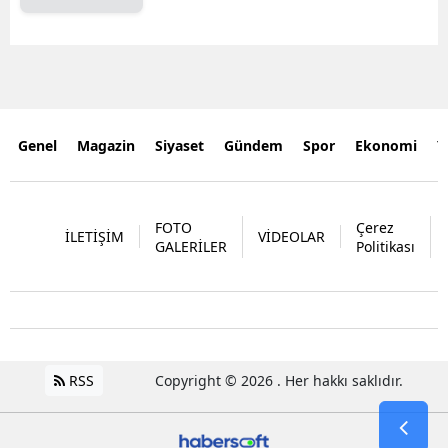
Genel
Magazin
Siyaset
Gündem
Spor
Ekonomi
Y
FOTO
Çerez
İLETİŞİM
VİDEOLAR
GALERİLER
Politikası
RSS
Copyright © 2026 . Her hakkı saklıdır.