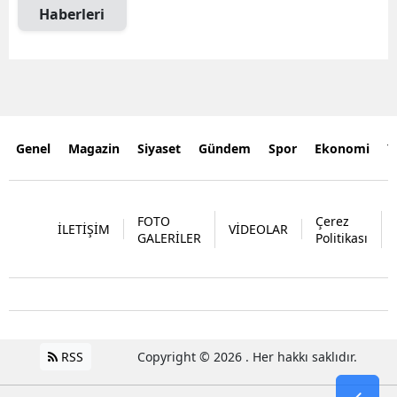
Haberleri
Genel
Magazin
Siyaset
Gündem
Spor
Ekonomi
Y
FOTO
Çerez
İLETİŞİM
VİDEOLAR
GALERİLER
Politikası
RSS
Copyright © 2026 . Her hakkı saklıdır.