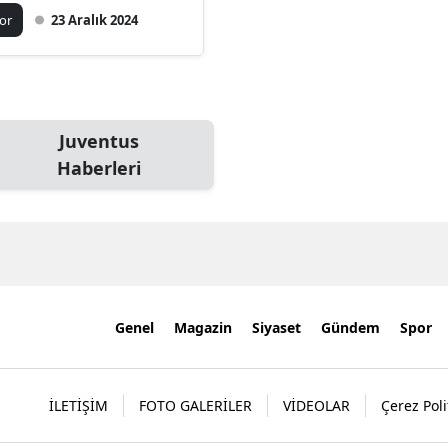
ibiyet aldı!
or
23 Aralık 2024
Juventus
Haberleri
Genel
Magazin
Siyaset
Gündem
Spor
İLETİŞİM
FOTO GALERİLER
VİDEOLAR
Çerez Poli