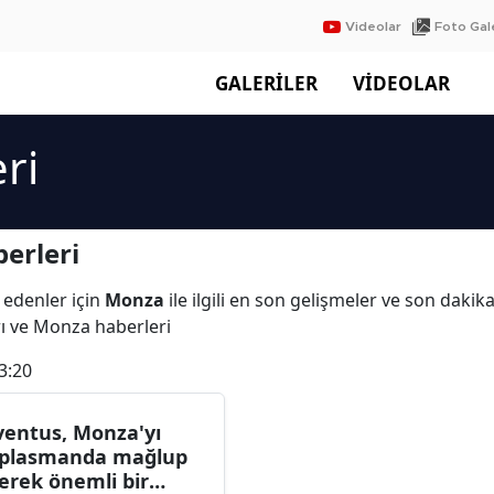
Videolar
Foto Gale
GALERİLER
VİDEOLAR
ri
erleri
 edenler için
Monza
ile ilgili en son gelişmeler ve son daki
rı ve Monza haberleri
3:20
ventus, Monza'yı
plasmanda mağlup
erek önemli bir