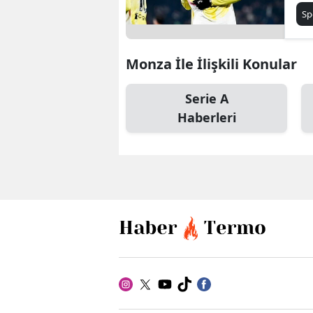
gal
Sp
Monza İle İlişkili Konular
Serie A
Haberleri