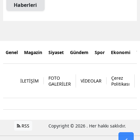
Haberleri
Genel
Magazin
Siyaset
Gündem
Spor
Ekonomi
Y
FOTO
Çerez
İLETİŞİM
VİDEOLAR
GALERİLER
Politikası
RSS
Copyright © 2026 . Her hakkı saklıdır.