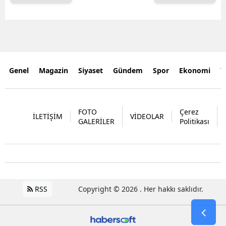
Genel
Magazin
Siyaset
Gündem
Spor
Ekonomi
Y
FOTO
Çerez
İLETİŞİM
VİDEOLAR
GALERİLER
Politikası
RSS
Copyright © 2026 . Her hakkı saklıdır.