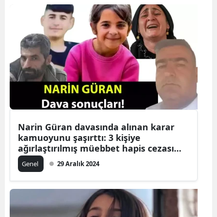
Narin Güran davasında alınan karar
kamuoyunu şaşırttı: 3 kişiye
ağırlaştırılmış müebbet hapis cezası
verildi!
Genel
29 Aralık 2024