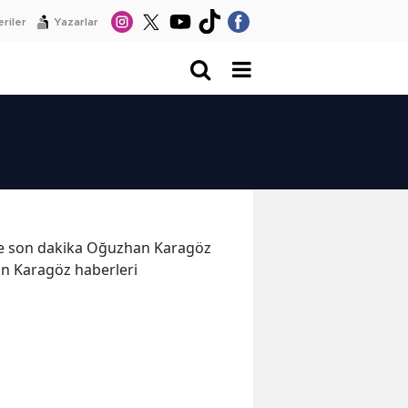
riler
Yazarlar
r ve son dakika Oğuzhan Karagöz
an Karagöz haberleri