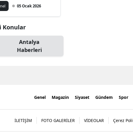
yatını Kaybetti
nel
05 Ocak 2026
i Konular
Antalya
Haberleri
Genel
Magazin
Siyaset
Gündem
Spor
İLETİŞİM
FOTO GALERİLER
VİDEOLAR
Çerez Poli