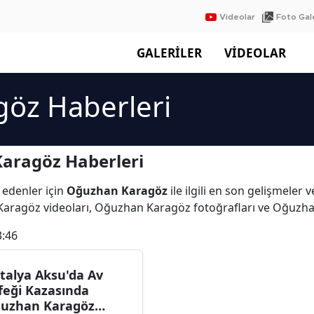
Videolar
Foto Gale
GALERİLER
VİDEOLAR
öz Haberleri
aragöz Haberleri
 edenler için
Oğuzhan Karagöz
ile ilgili en son gelişmele
Karagöz videoları, Oğuzhan Karagöz fotoğrafları ve Oğuzh
3:46
talya Aksu'da Av
feği Kazasında
uzhan Karagöz