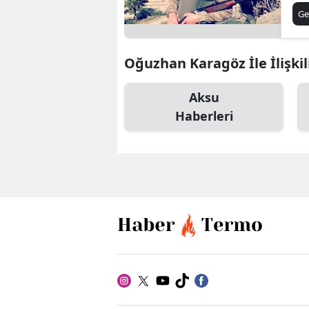
Ha
Ge
Oğuzhan Karagöz İle İlişkil
Aksu
Haberleri