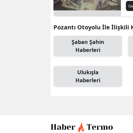
Ya
Ge
Pozantı Otoyolu İle İlişkili
Şaban Şahin
Haberleri
Ulukışla
Haberleri