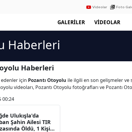
Videolar
Foto Gale
GALERİLER
VİDEOLAR
u Haberleri
oyolu Haberleri
 edenler için
Pozantı Otoyolu
ile ilgili en son gelişmeler v
oyolu videoları, Pozantı Otoyolu fotoğrafları ve Pozantı Ot
5 00:24
ğde Ulukışla'da
ban Şahin Ailesi TIR
zasında Öldü, 1 Kişi