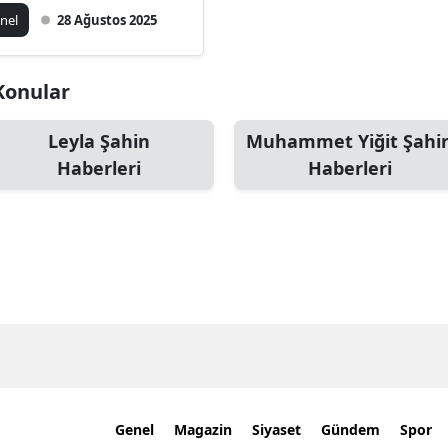
ralandı
nel
28 Ağustos 2025
 Konular
Leyla Şahin
Muhammet Yiğit Şahi
Haberleri
Haberleri
Genel
Magazin
Siyaset
Gündem
Spor