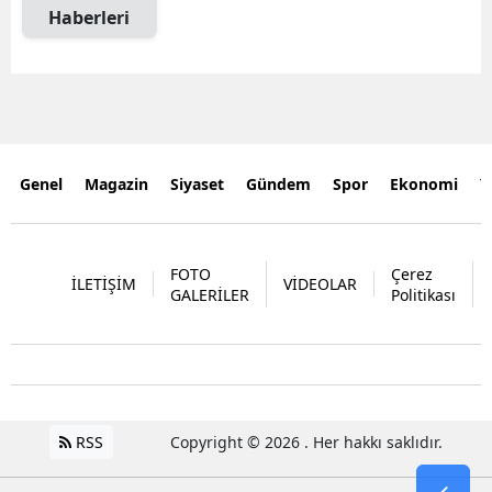
Haberleri
Genel
Magazin
Siyaset
Gündem
Spor
Ekonomi
Y
FOTO
Çerez
İLETİŞİM
VİDEOLAR
GALERİLER
Politikası
RSS
Copyright © 2026 . Her hakkı saklıdır.