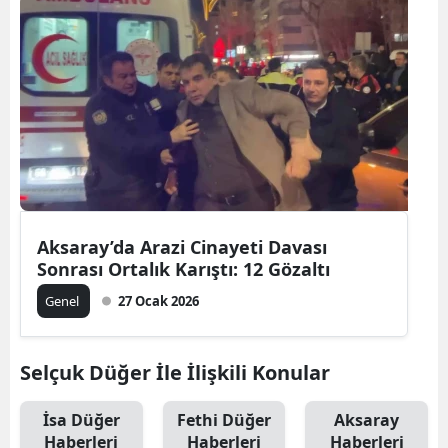
Aksaray’da Arazi Cinayeti Davası
Sonrası Ortalık Karıştı: 12 Gözaltı
Genel
27 Ocak 2026
Selçuk Düğer İle İlişkili Konular
İsa Düğer
Fethi Düğer
Aksaray
Haberleri
Haberleri
Haberleri