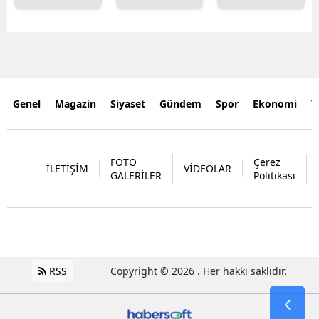
Genel
Magazin
Siyaset
Gündem
Spor
Ekonomi
Y
FOTO
Çerez
İLETİŞİM
VİDEOLAR
GALERİLER
Politikası
RSS
Copyright © 2026 . Her hakkı saklıdır.