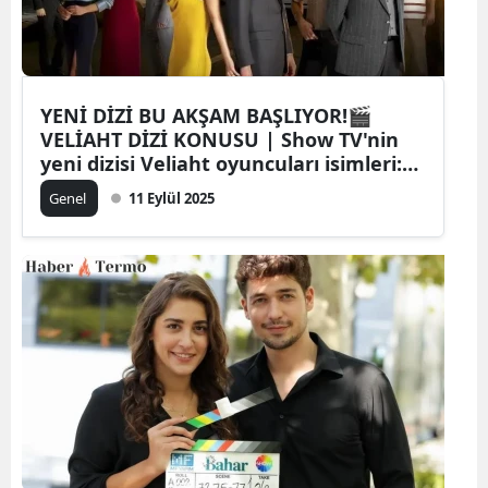
YENİ DİZİ BU AKŞAM BAŞLIYOR!🎬
VELİAHT DİZİ KONUSU | Show TV'nin
yeni dizisi Veliaht oyuncuları isimleri:
Kadroda kimler var?
Genel
11 Eylül 2025