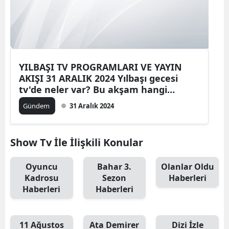
YILBAŞI TV PROGRAMLARI VE YAYIN
AKIŞI 31 ARALIK 2024 Yılbaşı gecesi
tv'de neler var? Bu akşam hangi
programlar var? İşte, Kanal D, Star TV,
Gündem
31 Aralık 2024
SHOW TV, NOW TV, ATV, TRT 1, TV8
Yılbaşı özel programları
Show Tv İle İlişkili Konular
Oyuncu
Bahar 3.
Olanlar Oldu
Kadrosu
Sezon
Haberleri
Haberleri
Haberleri
11 Ağustos
Ata Demirer
Dizi İzle