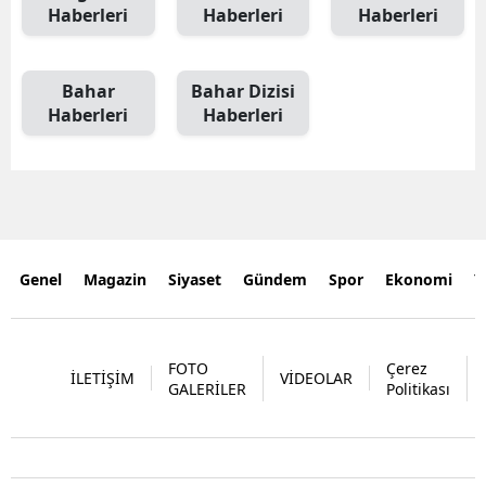
Haberleri
Haberleri
Haberleri
Bahar
Bahar Dizisi
Haberleri
Haberleri
Genel
Magazin
Siyaset
Gündem
Spor
Ekonomi
Y
FOTO
Çerez
İLETİŞİM
VİDEOLAR
GALERİLER
Politikası