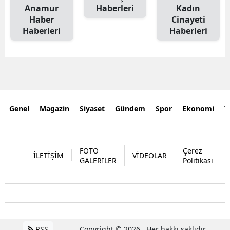
Anamur
Haberleri
Kadın
Haber
Cinayeti
Haberleri
Haberleri
Genel
Magazin
Siyaset
Gündem
Spor
Ekonomi
Y
FOTO
Çerez
İLETİŞİM
VİDEOLAR
GALERİLER
Politikası
RSS
Copyright © 2026 . Her hakkı saklıdır.