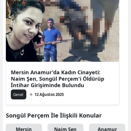
Mersin Anamur'da Kadın Cinayeti:
Naim Şen, Songül Perçem'i Öldürüp
İntihar Girişiminde Bulundu
Genel
12 Ağustos 2025
Songül Perçem İle İlişkili Konular
Mersin
Naim Şen
Anamur