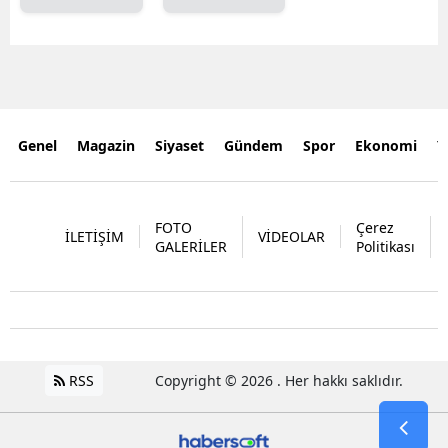
Genel
Magazin
Siyaset
Gündem
Spor
Ekonomi
Y
FOTO
Çerez
İLETİŞİM
VİDEOLAR
GALERİLER
Politikası
RSS
Copyright © 2026 . Her hakkı saklıdır.