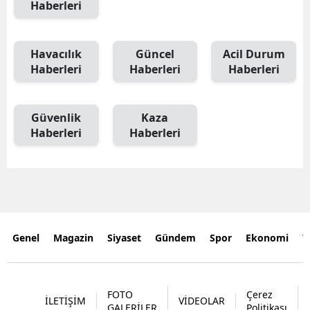
Haberleri
Havacılık
Güncel
Acil Durum
Haberleri
Haberleri
Haberleri
Güvenlik
Kaza
Haberleri
Haberleri
Genel
Magazin
Siyaset
Gündem
Spor
Ekonomi
Y
FOTO
Çerez
İLETİŞİM
VİDEOLAR
GALERİLER
Politikası