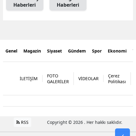
Haberleri
Haberleri
Genel
Magazin
Siyaset
Gündem
Spor
Ekonomi
Y
FOTO
Çerez
İLETİŞİM
VİDEOLAR
GALERİLER
Politikası
RSS
Copyright © 2026 . Her hakkı saklıdır.