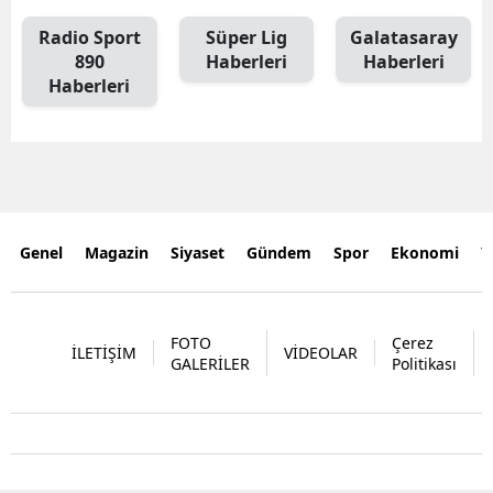
Radio Sport
Süper Lig
Galatasaray
890
Haberleri
Haberleri
Haberleri
Genel
Magazin
Siyaset
Gündem
Spor
Ekonomi
Y
FOTO
Çerez
İLETİŞİM
VİDEOLAR
GALERİLER
Politikası