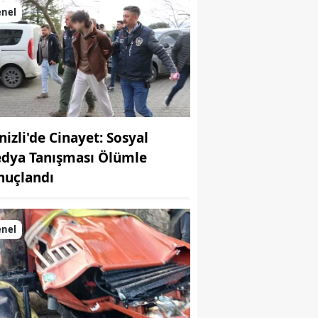
enel
nizli'de Cinayet: Sosyal
dya Tanışması Ölümle
nuçlandı
enel