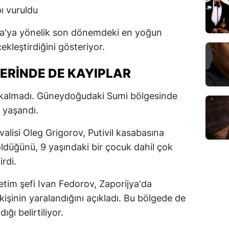
ı vuruldu
na'ya yönelik son dönemdeki en yoğun
çekleştirdiğini gösteriyor.
RINDE DE KAYIPLAR
rlı kalmadı. Güneydoğudaki Sumi bölgesinde
 yaşandı.
alisi Oleg Grigorov, Putivil kasabasına
öldüğünü, 9 yaşındaki bir çocuk dahil çok
irdi.
tim şefi Ivan Fedorov, Zaporijya'da
kişinin yaralandığını açıkladı. Bu bölgede de
ığı belirtiliyor.