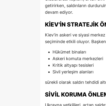
getirirken, saldırıların durdur
devam ediyor.
KIEV'IN STRATEJIK 
Kiev'in askeri ve siyasi merkez 
seçiminde etkili oluyor. Başke
Hükümet binaları
Askeri komuta merkezleri
Kritik altyapı tesisleri
Sivil yerleşim alanları
sürekli olarak saldırı tehdidi al
SIVIL KORUMA ÖNLE
Ukrayna yetkilileri, artan saldı