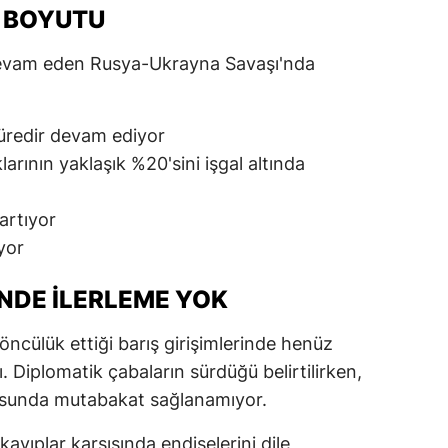
 BOYUTU
evam eden Rusya-Ukrayna Savaşı'nda
süredir devam ediyor
arının yaklaşık %20'sini işgal altında
artıyor
ıyor
NDE İLERLEME YOK
cülük ettiği barış girişimlerinde henüz
 Diplomatik çabaların sürdüğü belirtilirken,
nusunda mutabakat sağlanamıyor.
 kayıplar karşısında endişelerini dile