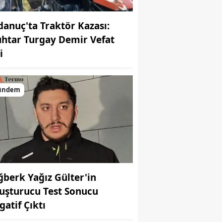
danuç'ta Traktör Kazası:
htar Turgay Demir Vefat
i
ündem
ğberk Yağız Gülter'in
uşturucu Test Sonucu
gatif Çıktı