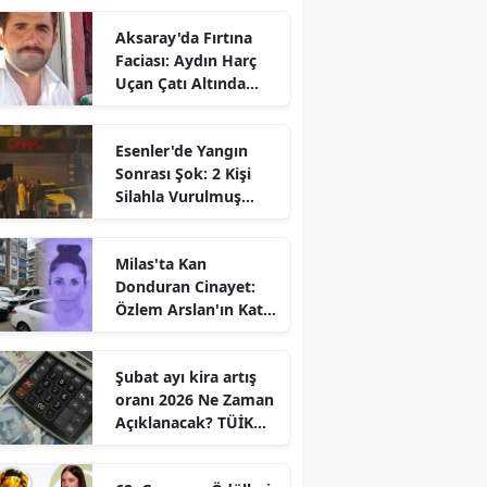
Aksaray'da Fırtına
Faciası: Aydın Harç
Uçan Çatı Altında
Kalarak Öldü
Esenler'de Yangın
Sonrası Şok: 2 Kişi
Silahla Vurulmuş
Bulundu
Milas'ta Kan
Donduran Cinayet:
Özlem Arslan'ın Katili
Boşanma
Aşamasındaki Eşi
Şubat ayı kira artış
oranı 2026 Ne Zaman
Açıklanacak? TÜİK
Tarihi Belli