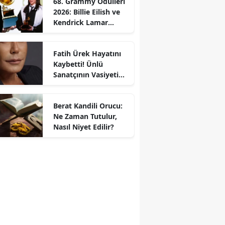
68. Grammy Ödülleri
2026: Billie Eilish ve
Kendrick Lamar
Gecede Zirveyi
Paylaştı
Fatih Ürek Hayatını
Kaybetti! Ünlü
Sanatçının Vasiyeti
Ortaya Çıktı
Berat Kandili Orucu:
Ne Zaman Tutulur,
Nasıl Niyet Edilir?