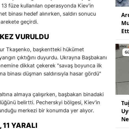
e 13 füze kullanılan operasyonda Kiev'in
t binası hedef alınırken, saldırı sonucu
Ar
harekete geçirdi.
Mu
Ett
 KEZ VURULDU
imur Tkaşenko, başkentteki hükümet
G
 yangın çıktığını duyurdu. Ukrayna Başbakanı
önemine dikkat çekerek "savaş boyunca ilk
a binası düşman saldırısıyla hasar gördü"
l altına almaya çalışırken, başbakan binadaki
Tu
düğünü belirtti. Pecherskyi bölgesi, Kiev'in
Uy
lunduğu merkezi bir konumda yer alıyor.
Ne
, 11 YARALI