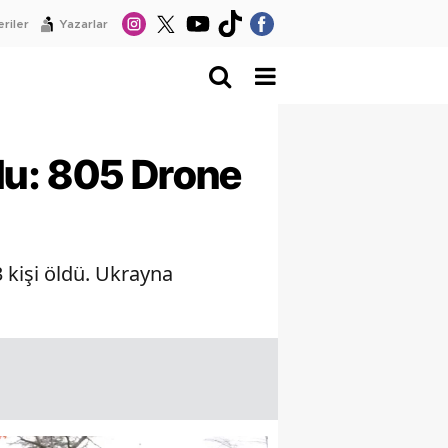
riler
Yazarlar
du: 805 Drone
3 kişi öldü. Ukrayna