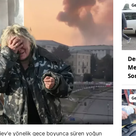
G
De
Me
So
G
iev'e yönelik gece boyunca süren yoğun