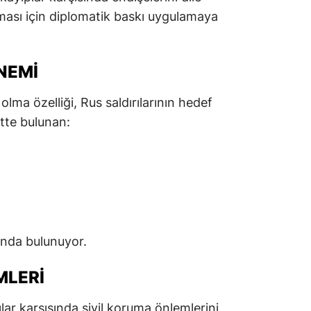
ulması için diplomatik baskı uygulamaya
ÖNEMI
olma özelliği, Rus saldırılarının hedef
ntte bulunan:
tında bulunuyor.
MLERI
rılar karşısında sivil koruma önlemlerini