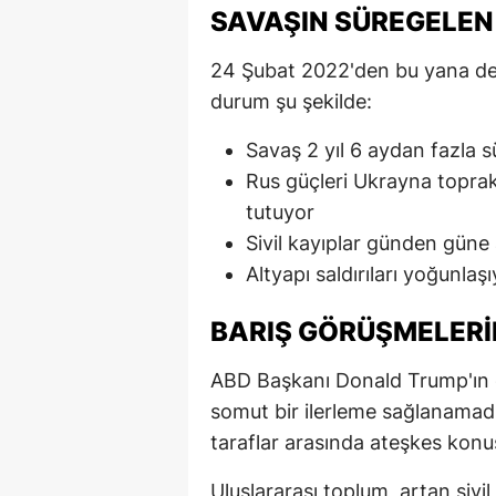
SAVAŞIN SÜREGELEN
24 Şubat 2022'den bu yana d
durum şu şekilde:
Savaş 2 yıl 6 aydan fazla 
Rus güçleri Ukrayna toprakl
tutuyor
Sivil kayıplar günden güne 
Altyapı saldırıları yoğunlaş
BARIŞ GÖRÜŞMELERI
ABD Başkanı Donald Trump'ın ön
somut bir ilerleme sağlanamadı.
taraflar arasında ateşkes ko
Uluslararası toplum, artan sivil