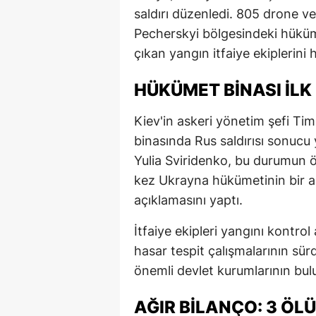
saldırı düzenledi. 805 drone v
Pecherskyi bölgesindeki hüküme
çıkan yangın itfaiye ekiplerini 
HÜKÜMET BINASI İLK
Kiev'in askeri yönetim şefi T
binasında Rus saldırısı sonucu
Yulia Sviridenko, bu durumun 
kez Ukrayna hükümetinin bir an
açıklamasını yaptı.
İtfaiye ekipleri yangını kontro
hasar tespit çalışmalarının sür
önemli devlet kurumlarının bu
AĞIR BILANÇO: 3 ÖLÜ