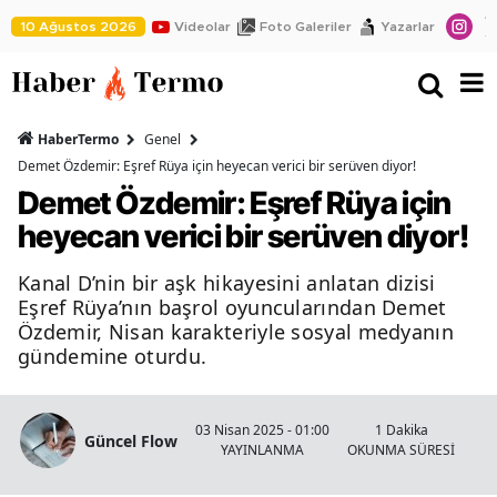
10 Ağustos 2026
Videolar
Foto Galeriler
Yazarlar
HaberTermo
Genel
Demet Özdemir: Eşref Rüya için heyecan verici bir serüven diyor!
Demet Özdemir: Eşref Rüya için
heyecan verici bir serüven diyor!
Kanal D’nin bir aşk hikayesini anlatan dizisi
Eşref Rüya’nın başrol oyuncularından Demet
Özdemir, Nisan karakteriyle sosyal medyanın
gündemine oturdu.
03 Nisan 2025 - 01:00
1 Dakika
Güncel Flow
YAYINLANMA
OKUNMA SÜRESİ