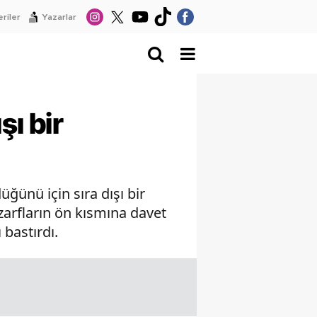
riler
Yazarlar
şı bir
üğünü için sıra dışı bir
 zarfların ön kısmına davet
 bastırdı.