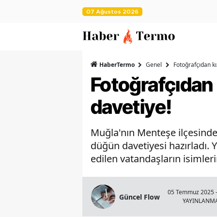
07 Ağustos 2026
HaberTermo
Genel
Fotoğrafçıdan kız
Fotoğrafçıdan k
davetiye!
Muğla'nın Menteşe ilçesinde 3
düğün davetiyesi hazırladı. Y
edilen vatandaşların isimleri
05 Temmuz 2025 -
Güncel Flow
YAYINLANM