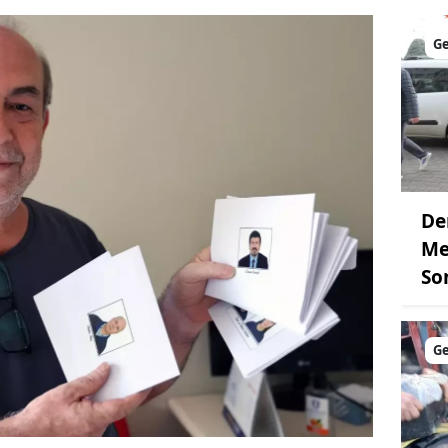
G
De
Me
So
G