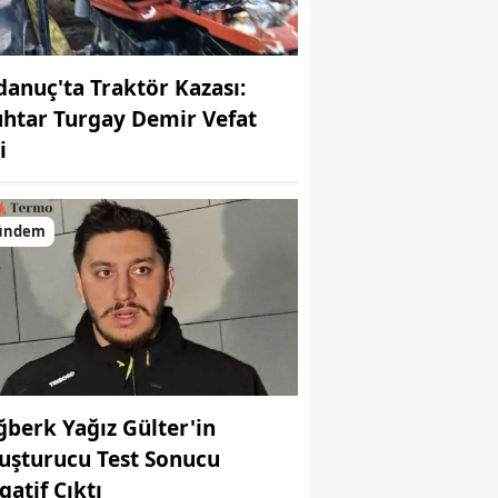
danuç'ta Traktör Kazası:
htar Turgay Demir Vefat
i
ündem
ğberk Yağız Gülter'in
uşturucu Test Sonucu
gatif Çıktı