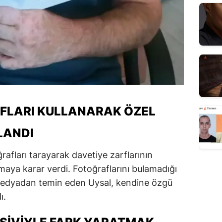
FLARI KULLANARAK ÖZEL
LANDI
oğrafları tarayarak davetiye zarflarının
maya karar verdi. Fotoğraflarını bulamadığı
l medyadan temin eden Uysal, kendine özgü
ı.