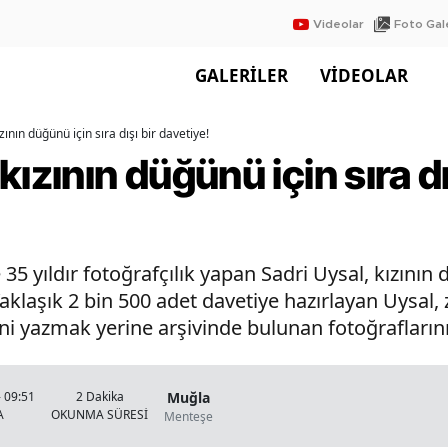
Videolar
Foto Gale
GALERİLER
VİDEOLAR
ının düğünü için sıra dışı bir davetiye!
ızının düğünü için sıra dı
5 yıldır fotoğrafçılık yapan Sadri Uysal, kızının d
aklaşık 2 bin 500 adet davetiye hazırlayan Uysal,
ni yazmak yerine arşivinde bulunan fotoğraflarını
Muğla
 09:51
2 Dakika
A
OKUNMA SÜRESİ
Menteşe