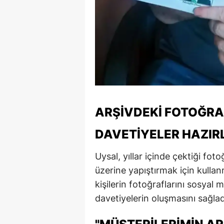
ARŞIVDEKI FOTOĞRA
DAVETIYELER HAZIR
Uysal, yıllar içinde çektiği fot
üzerine yapıştırmak için kullan
kişilerin fotoğraflarını sosya
davetiyelerin oluşmasını sağlad