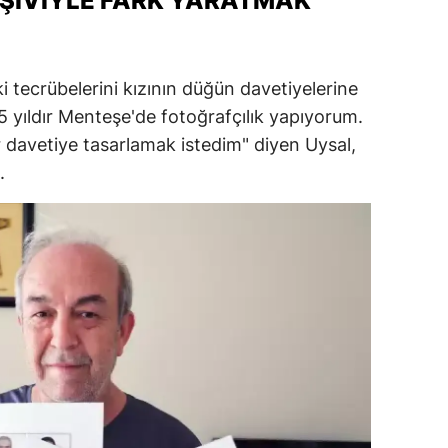
RŞIVIYLE FARK YARATMAK
i tecrübelerini kızının düğün davetiyelerine
"35 yıldır Menteşe'de fotoğrafçılık yapıyorum.
ir davetiye tasarlamak istedim" diyen Uysal,
.