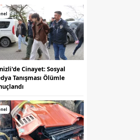
enel
nizli'de Cinayet: Sosyal
dya Tanışması Ölümle
nuçlandı
enel