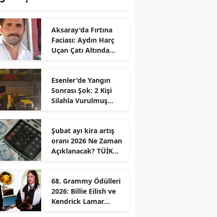
Aksaray'da Fırtına
Faciası: Aydın Harç
Uçan Çatı Altında
Kalarak Öldü
Esenler'de Yangın
Sonrası Şok: 2 Kişi
Silahla Vurulmuş
Bulundu
Şubat ayı kira artış
oranı 2026 Ne Zaman
Açıklanacak? TÜİK
Tarihi Belli
68. Grammy Ödülleri
2026: Billie Eilish ve
Kendrick Lamar
Gecede Zirveyi