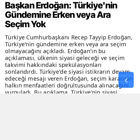
Başkan Erdoğan: Türkiye'nin
Gündemine Erken veya Ara
Seçim Yok
Türkiye Cumhurbaşkanı Recep Tayyip Erdoğan,
Türkiye'nin gündemine erken veya ara seçim
olmayacağını açıkladı. Erdoğan'ın bu
açıklaması, ülkenin siyasi geleceği ve seçim
takvimi hakkındaki spekülasyonları
sonlandırdı. Türkiye'de siyasi istikrarın devam
edeceği mesajı veren Erdoğan, seçim kararının
halkın menfaatleri doğrultusunda alınacağını
vurguladı. Bu açıklama, Türkiye'nin siyasi
geleceği hakkında netlik kazandırdı.
06 Nisan 2026 - 23:51
3 Dakika
Haber Merkezi
YAYINLANMA
OKUNMA SÜRESİ