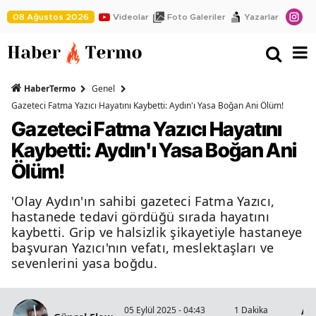
08 Ağustos 2026
Videolar
Foto Galeriler
Yazarlar
HaberTermo
Genel
Gazeteci Fatma Yazıcı Hayatını Kaybetti: Aydın'ı Yasa Boğan Ani Ölüm!
Gazeteci Fatma Yazıcı Hayatını
Kaybetti: Aydın'ı Yasa Boğan Ani
Ölüm!
'Olay Aydın'ın sahibi gazeteci Fatma Yazıcı,
hastanede tedavi gördüğü sırada hayatını
kaybetti. Grip ve halsizlik şikayetiyle hastaneye
başvuran Yazıcı'nın vefatı, meslektaşları ve
sevenlerini yasa boğdu.
Ay
05 Eylül 2025 - 04:43
1 Dakika