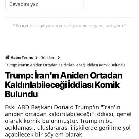
* Bu içerik ile ilgili yorum yok, ilk yorumu siz yazın, tartışalım *
HaberTermo
Gündem
Trump: İran'ın Aniden Ortadan Kaldırılabileceği İddiası Komik Bulundu
Trump: İran'ın Aniden Ortadan
Kaldırılabileceği İddiası Komik
Bulundu
Eski ABD Başkanı Donald Trump'ın "İran'ın
aniden ortadan kaldırılabileceği" iddiası, genel
olarak komik bulunmuştur. Trump'ın bu
açıklaması, uluslararası ilişkilerde gerilime yol
açabilecek bir söylem olarak