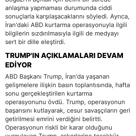
anlaşma yapmaması durumunda ciddi
sonuçlarla karşılaşacaklarını söyledi. Ayrıca,
İran'daki ABD kurtarma operasyonuyla ilgili
bilgilerin sızdırılmasıyla ilgili de medyayı
sert bir dille eleştirdi.
TRUMP'IN AÇIKLAMALARI DEVAM
EDIYOR
ABD Başkanı Trump, İran'da yaşanan
gelişmelere ilişkin basın toplantısında, hafta
sonu gerçekleştirilen kurtarma
operasyonunu övdü. Trump, operasyonun
başarısını kutlayarak, cesur savaşçıların geri
getirilmesi emrini verdiğini belirtti.
Operasyonun riskli bir karar olduğunu
vurgulayan Trump, askerlerine teşekkür