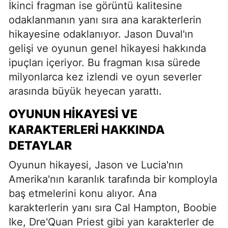
İkinci fragman ise görüntü kalitesine
odaklanmanın yanı sıra ana karakterlerin
hikayesine odaklanıyor. Jason Duval'ın
gelişi ve oyunun genel hikayesi hakkında
ipuçları içeriyor. Bu fragman kısa sürede
milyonlarca kez izlendi ve oyun severler
arasında büyük heyecan yarattı.
OYUNUN HIKAYESI VE
KARAKTERLERI HAKKINDA
DETAYLAR
Oyunun hikayesi, Jason ve Lucia'nın
Amerika'nın karanlık tarafında bir komployla
baş etmelerini konu alıyor. Ana
karakterlerin yanı sıra Cal Hampton, Boobie
Ike, Dre'Quan Priest gibi yan karakterler de