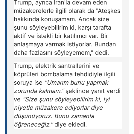
Trump, ayrıca İran'la devam eden
müzakerelerle ilgili olarak da "Ateşkes
hakkında konuşamam. Ancak size
şunu söyleyebilirim ki, karşı tarafta
aktif ve istekli bir katılımcı var. Bir
anlaşmaya varmak istiyorlar. Bundan
daha fazlasını söyleyemem," dedi.
Trump, elektrik santrallerini ve
köprüleri bombalama tehdidiyle ilgili
soruya ise
"Umarım bunu yapmak
zorunda kalmam."
şeklinde yanıt verdi
ve
"Size şunu söyleyebilirim ki, iyi
niyetle müzakere ediyorlar diye
düşünüyoruz. Bunu zamanla
öğreneceğiz."
diye ekledi.