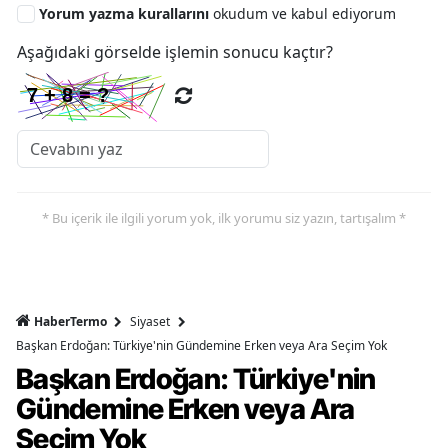
Yorum yazma kurallarını
okudum ve kabul ediyorum
Aşağıdaki görselde işlemin sonucu kaçtır?
* Bu içerik ile ilgili yorum yok, ilk yorumu siz yazın, tartışalım *
HaberTermo
Siyaset
Başkan Erdoğan: Türkiye'nin Gündemine Erken veya Ara Seçim Yok
Başkan Erdoğan: Türkiye'nin
Gündemine Erken veya Ara
Seçim Yok