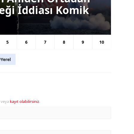
ceği İddiası Komik
Gü
Se
5
6
7
8
9
10
#Yerel
veya
kayıt olabilirsiniz
.