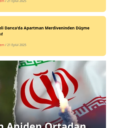
dem
/ 21 Eylül 2025
eli Darıca'da Apartman Merdiveninden Düşme
ı!
dem
/ 21 Eylül 2025
Siyas
ın Aniden Ortadan
Ba