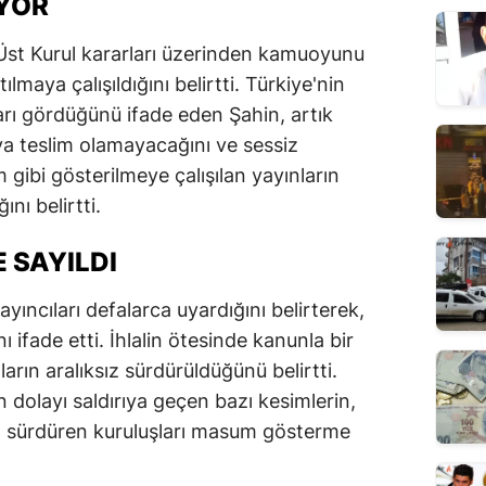
IYOR
Üst Kurul kararları üzerinden kamuoyunu
atılmaya çalışıldığını belirtti. Türkiye'nin
arı gördüğünü ifade eden Şahin, artık
 teslim olamayacağını ve sessiz
gibi gösterilmeye çalışılan yayınların
nı belirtti.
 SAYILDI
yıncıları defalarca uyardığını belirterek,
nı ifade etti. İhlalin ötesinde kanunla bir
ların aralıksız sürdürüldüğünü belirtti.
dolayı saldırıya geçen bazı kesimlerin,
rı sürdüren kuruluşları masum gösterme