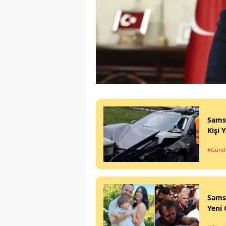
Sams
Kişi 
#Gün
Sams
Yeni 