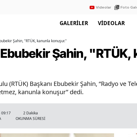
Videolar
Foto Gale
GALERİLER
VİDEOLAR
ubekir Şahin, "RTÜK, kanunla konuşur."
Ebubekir Şahin, "RTÜK, 
ulu (RTÜK) Başkanı Ebubekir Şahin, “Radyo ve Tel
 etmez, kanunla konuşur” dedi.
 09:17
2 Dakika
A
OKUNMA SÜRESİ