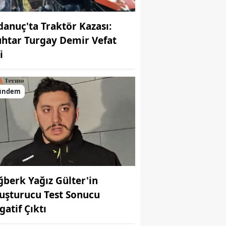
danuç'ta Traktör Kazası:
htar Turgay Demir Vefat
i
ündem
ğberk Yağız Gülter'in
uşturucu Test Sonucu
gatif Çıktı