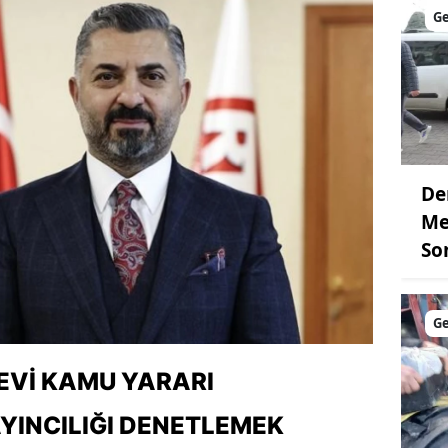
G
De
Me
So
G
EVI KAMU YARARI
INCILIĞI DENETLEMEK