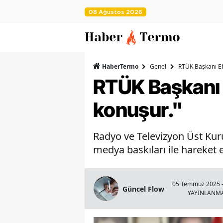
08 Ağustos 2026
HaberTermo
Genel
RTÜK Başkanı Eb
RTÜK Başkanı 
konuşur."
Radyo ve Televizyon Üst Kur
medya baskıları ile hareket
05 Temmuz 2025 -
Güncel Flow
YAYINLANM