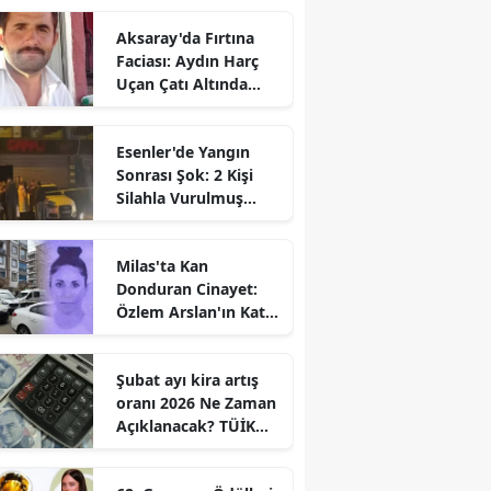
Aksaray'da Fırtına
Faciası: Aydın Harç
Uçan Çatı Altında
Kalarak Öldü
Esenler'de Yangın
Sonrası Şok: 2 Kişi
Silahla Vurulmuş
Bulundu
Milas'ta Kan
Donduran Cinayet:
Özlem Arslan'ın Katili
Boşanma
Aşamasındaki Eşi
Şubat ayı kira artış
oranı 2026 Ne Zaman
Açıklanacak? TÜİK
Tarihi Belli