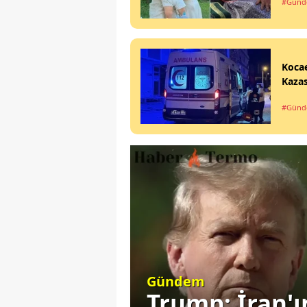
#Gün
Koca
Kazas
#Gün
Gündem
este
Trump: İran'