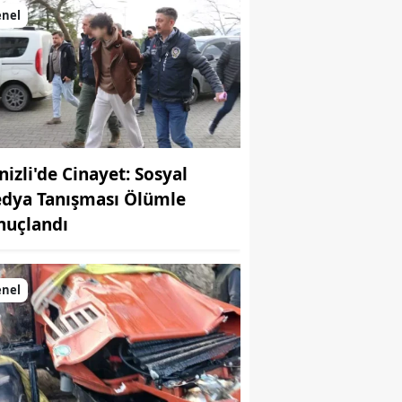
enel
nizli'de Cinayet: Sosyal
dya Tanışması Ölümle
nuçlandı
enel