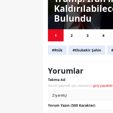
ını
Kaldırılabile
Bulundu
1
2
3
4
#Rtük
#Ebubekir Şahin
Yorumlar
Takma Ad
Yorum yapmak için, isterseniz
giriş yapabilir
Yorum Yazın (500 Karakter)