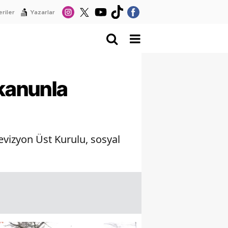
riler
Yazarlar
kanunla
evizyon Üst Kurulu, sosyal