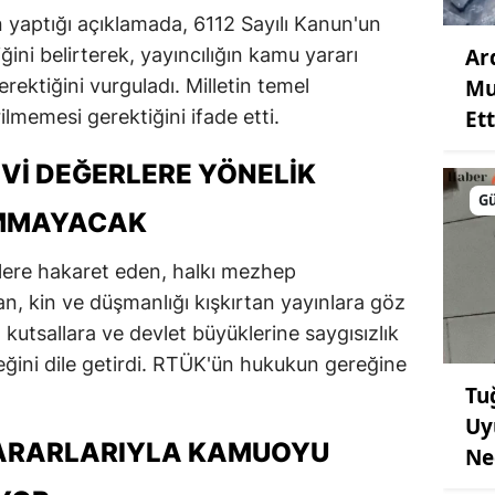
 yaptığı açıklamada, 6112 Sayılı Kanun'un
Ar
ğini belirterek, yayıncılığın kamu yararı
Mu
ektiğini vurguladı. Milletin temel
Ett
rilmemesi gerektiğini ifade etti.
EVI DEĞERLERE YÖNELIK
G
UMMAYACAK
lere hakaret eden, halkı mezhep
n, kin ve düşmanlığı kışkırtan yayınlara göz
kutsallara ve devlet büyüklerine saygısızlık
eğini dile getirdi. RTÜK'ün hukukun gereğine
Tu
Uy
KARARLARIYLA KAMUOYU
Ne