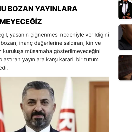
U BOZAN YAYINLARA
MEYECEĞIZ
eğil, yasanın çiğnenmesi nedeniyle verildiğini
bozan, inanç değerlerine saldıran, kin ve
bir kuruluşa müsamaha gösterilmeyeceğini
laştıran yayınlara karşı kararlı bir tutum
edi.