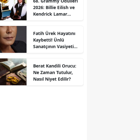
68. Grammy Ödülleri
2026: Billie Eilish ve
Kendrick Lamar
Gecede Zirveyi
Paylaştı
Fatih Ürek Hayatını
Kaybetti! Ünlü
Sanatçının Vasiyeti
Ortaya Çıktı
Berat Kandili Orucu:
Ne Zaman Tutulur,
Nasıl Niyet Edilir?