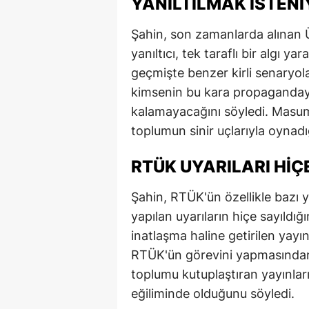
YANILTILMAK İSTEN
Şahin, son zamanlarda alınan 
yanıltıcı, tek taraflı bir algı yar
geçmişte benzer kirli senaryol
kimsenin bu kara propagandaya
kalamayacağını söyledi. Masum 
toplumun sinir uçlarıyla oynadığı
RTÜK UYARILARI HIÇE
Şahin, RTÜK'ün özellikle bazı ya
yapılan uyarıların hiçe sayıldığı
inatlaşma haline getirilen yayın
RTÜK'ün görevini yapmasından 
toplumu kutuplaştıran yayınla
eğiliminde olduğunu söyledi.