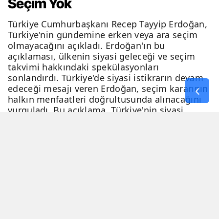
Seçim Yok
Türkiye Cumhurbaşkanı Recep Tayyip Erdoğan,
Türkiye'nin gündemine erken veya ara seçim
olmayacağını açıkladı. Erdoğan'ın bu
açıklaması, ülkenin siyasi geleceği ve seçim
takvimi hakkındaki spekülasyonları
sonlandırdı. Türkiye'de siyasi istikrarın devam
edeceği mesajı veren Erdoğan, seçim kararının
halkın menfaatleri doğrultusunda alınacağını
vurguladı. Bu açıklama, Türkiye'nin siyasi
geleceği hakkında netlik kazandırdı.
06 Nisan 2026 - 23:51
3 Dakika
Haber Merkezi
YAYINLANMA
OKUNMA SÜRESİ