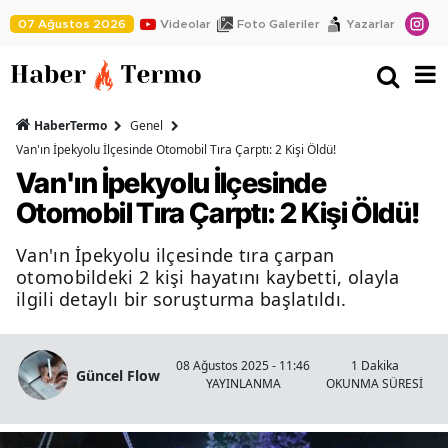
07 Ağustos 2026
Videolar
Foto Galeriler
Yazarlar
HaberTermo
Genel
Van'ın İpekyolu İlçesinde Otomobil Tıra Çarptı: 2 Kişi Öldü!
Van'ın İpekyolu İlçesinde
Otomobil Tıra Çarptı: 2 Kişi Öldü!
Van'ın İpekyolu ilçesinde tıra çarpan
otomobildeki 2 kişi hayatını kaybetti, olayla
ilgili detaylı bir soruşturma başlatıldı.
08 Ağustos 2025 - 11:46
1 Dakika
Güncel Flow
YAYINLANMA
OKUNMA SÜRESİ
İ