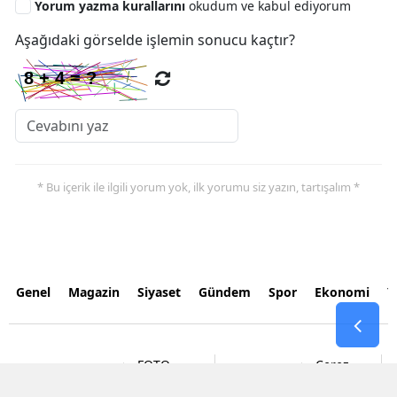
Yorum yazma kurallarını
okudum ve kabul ediyorum
Aşağıdaki görselde işlemin sonucu kaçtır?
* Bu içerik ile ilgili yorum yok, ilk yorumu siz yazın, tartışalım *
Genel
Magazin
Siyaset
Gündem
Spor
Ekonomi
Y
FOTO
Çerez
İLETİŞİM
VİDEOLAR
GALERİLER
Politikası