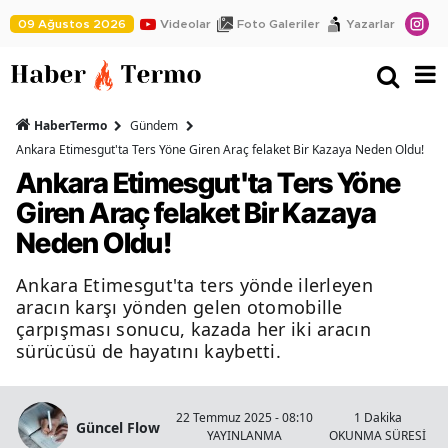
09 Ağustos 2026
Videolar
Foto Galeriler
Yazarlar
HaberTermo
Gündem
Ankara Etimesgut'ta Ters Yöne Giren Araç felaket Bir Kazaya Neden Oldu!
Ankara Etimesgut'ta Ters Yöne
Giren Araç felaket Bir Kazaya
Neden Oldu!
Ankara Etimesgut'ta ters yönde ilerleyen
aracın karşı yönden gelen otomobille
çarpışması sonucu, kazada her iki aracın
sürücüsü de hayatını kaybetti.
22 Temmuz 2025 - 08:10
1 Dakika
Güncel Flow
YAYINLANMA
OKUNMA SÜRESİ