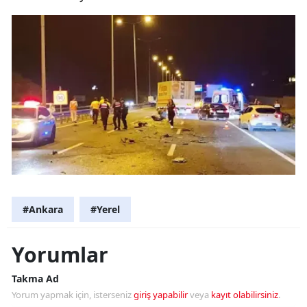
#Ankara
#Yerel
Yorumlar
Takma Ad
Yorum yapmak için, isterseniz
giriş yapabilir
veya
kayıt olabilirsiniz
.