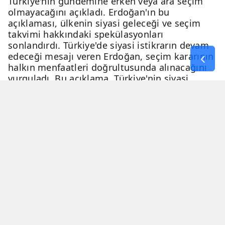
Türkiye'nin gündemine erken veya ara seçim
olmayacağını açıkladı. Erdoğan'ın bu
açıklaması, ülkenin siyasi geleceği ve seçim
takvimi hakkındaki spekülasyonları
sonlandırdı. Türkiye'de siyasi istikrarın devam
edeceği mesajı veren Erdoğan, seçim kararının
halkın menfaatleri doğrultusunda alınacağını
vurguladı. Bu açıklama, Türkiye'nin siyasi
geleceği hakkında netlik kazandırdı.
06 Nisan 2026 - 23:51
3 Dakika
Haber Merkezi
YAYINLANMA
OKUNMA SÜRESİ