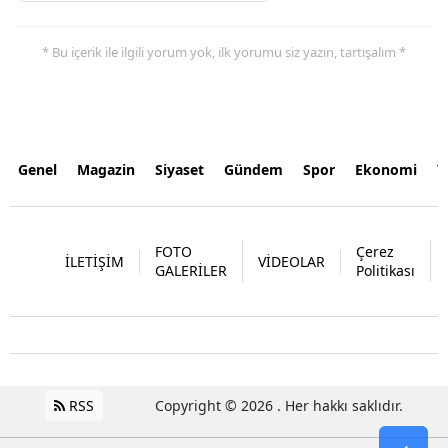
* Bu içerik ile ilgili yorum yok, ilk yorumu siz yazın, tartışalım *
Genel
Magazin
Siyaset
Gündem
Spor
Ekonomi
Y
FOTO
Çerez
İLETİŞİM
VİDEOLAR
GALERİLER
Politikası
RSS
Copyright © 2026 . Her hakkı saklıdır.