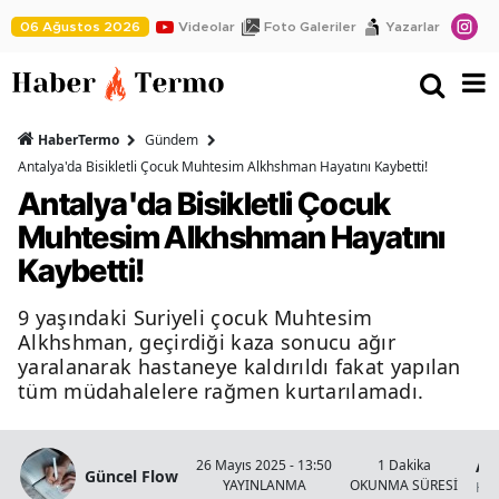
06 Ağustos 2026
Videolar
Foto Galeriler
Yazarlar
HaberTermo
Gündem
Antalya'da Bisikletli Çocuk Muhtesim Alkhshman Hayatını Kaybetti!
Antalya'da Bisikletli Çocuk
Muhtesim Alkhshman Hayatını
Kaybetti!
9 yaşındaki Suriyeli çocuk Muhtesim
Alkhshman, geçirdiği kaza sonucu ağır
yaralanarak hastaneye kaldırıldı fakat yapılan
tüm müdahalelere rağmen kurtarılamadı.
An
26 Mayıs 2025 - 13:50
1 Dakika
Güncel Flow
YAYINLANMA
OKUNMA SÜRESİ
Hab