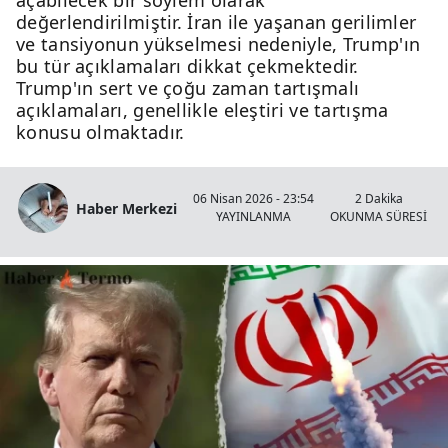
açabilecek bir söylem olarak
değerlendirilmiştir. İran ile yaşanan gerilimler
ve tansiyonun yükselmesi nedeniyle, Trump'ın
bu tür açıklamaları dikkat çekmektedir.
Trump'ın sert ve çoğu zaman tartışmalı
açıklamaları, genellikle eleştiri ve tartışma
konusu olmaktadır.
06 Nisan 2026 - 23:54
2 Dakika
Haber Merkezi
YAYINLANMA
OKUNMA SÜRESİ