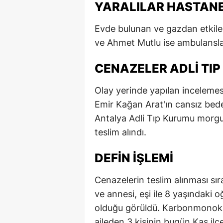
YARALILAR HASTANE
Evde bulunan ve gazdan etkilen
ve Ahmet Mutlu ise ambulanslar
CENAZELER ADLI TIP
Olay yerinde yapılan inceleme
Emir Kağan Arat'ın cansız bede
Antalya Adli Tıp Kurumu morgun
teslim alındı.
DEFIN İŞLEMI
Cenazelerin teslim alınması sı
ve annesi, eşi ile 8 yaşındak
olduğu görüldü. Karbonmonoksi
aileden 3 kişinin bugün Kaş ilç