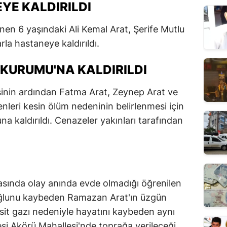
YE KALDIRILDI
en 6 yaşındaki Ali Kemal Arat, Şerife Mutlu
la hastaneye kaldırıldı.
 KURUMU'NA KALDIRILDI
sinin ardından Fatma Arat, Zeynep Arat ve
nleri kesin ölüm nedeninin belirlenmesi için
a kaldırıldı. Cenazeler yakınları tarafından
rasında olay anında evde olmadığı öğrenilen
i oğlunu kaybeden Ramazan Arat'ın üzgün
t gazı nedeniyle hayatını kaybeden aynı
esi Akörü Mahallesi'nde toprağa verileceği