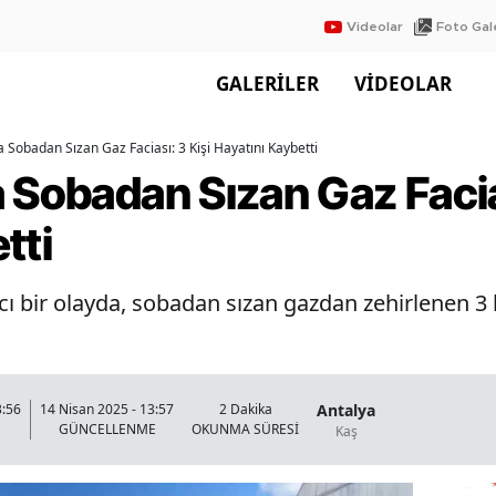
Videolar
Foto Gale
GALERİLER
VİDEOLAR
a Sobadan Sızan Gaz Faciası: 3 Kişi Hayatını Kaybetti
 Sobadan Sızan Gaz Facia
tti
 bir olayda, sobadan sızan gazdan zehirlenen 3 ki
Antalya
3:56
14 Nisan 2025 - 13:57
2 Dakika
GÜNCELLENME
OKUNMA SÜRESİ
Kaş