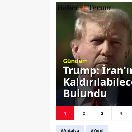
Gündem
este
Trump: İran'
ını
Kaldırılabile
Bulundu
1
2
3
4
#Antalya
#Yerel