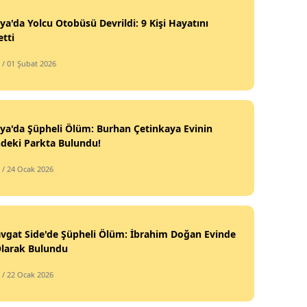
ya'da Yolcu Otobüsü Devrildi: 9 Kişi Hayatını
tti
/ 01 Şubat 2026
ya'da Şüpheli Ölüm: Burhan Çetinkaya Evinin
deki Parkta Bulundu!
/ 24 Ocak 2026
vgat Side'de Şüpheli Ölüm: İbrahim Doğan Evinde
Olarak Bulundu
/ 22 Ocak 2026