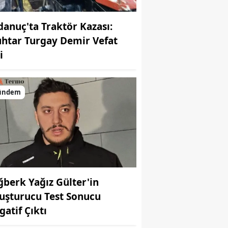
danuç'ta Traktör Kazası:
htar Turgay Demir Vefat
i
ündem
ğberk Yağız Gülter'in
uşturucu Test Sonucu
gatif Çıktı