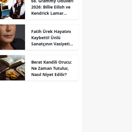
68. Grammy Ödülleri
2026: Billie Eilish ve
Kendrick Lamar
Gecede Zirveyi
Paylaştı
Fatih Ürek Hayatını
Kaybetti! Ünlü
Sanatçının Vasiyeti
Ortaya Çıktı
Berat Kandili Orucu:
Ne Zaman Tutulur,
Nasıl Niyet Edilir?