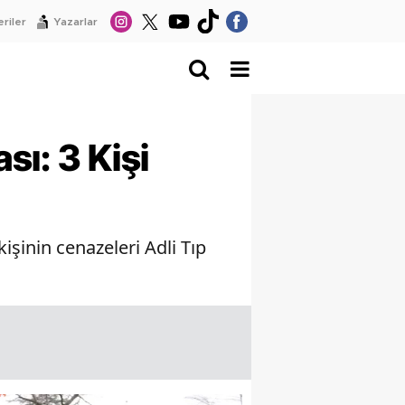
riler
Yazarlar
sı: 3 Kişi
şinin cenazeleri Adli Tıp