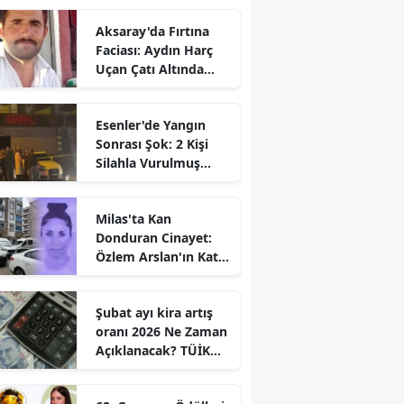
Aksaray'da Fırtına
Faciası: Aydın Harç
Uçan Çatı Altında
Kalarak Öldü
Esenler'de Yangın
Sonrası Şok: 2 Kişi
Silahla Vurulmuş
Bulundu
Milas'ta Kan
Donduran Cinayet:
Özlem Arslan'ın Katili
Boşanma
Aşamasındaki Eşi
Şubat ayı kira artış
oranı 2026 Ne Zaman
Açıklanacak? TÜİK
Tarihi Belli