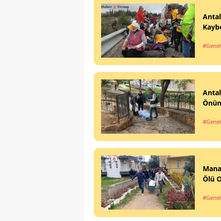
Antal
Kaybe
#Genel
Antal
Önün
#Genel
Mana
Ölü 
#Genel