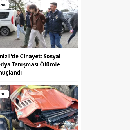
enel
nizli'de Cinayet: Sosyal
dya Tanışması Ölümle
nuçlandı
enel