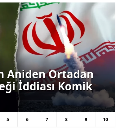
Siyas
ın Aniden Ortadan
Ba
ceği İddiası Komik
Gü
Se
5
6
7
8
9
10