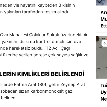
nedeniyle hayatını kaybeden 3 kişinin
Ar
 yakınları tarafından teslim alındı.
Mu
Ett
Ova Mahallesi Çolaklar Sokak üzerindeki bir
 yakınları durumu kontrol etmek için eve
G
sinde hareketsiz buldu. 112 Acil Çağrı
i üzerine verilen adrese çok sayıda sağlık ve
ERIN KIMLIKLERI BELIRLENDI
rollerde Fatma Arat (80), gelini Zeynep Arat
Tu
) sobadan sızan karbonmonoksit gazı
Uy
belirledi.
Ne