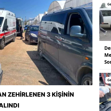
G
De
Me
So
G
 ZEHIRLENEN 3 KIŞININ
ALINDI