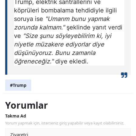
Trump, elektrik santrallerini ve
köprüleri bombalama tehdidiyle ilgili
soruya ise
"Umarım bunu yapmak
zorunda kalmam."
şeklinde yanıt verdi
ve
"Size şunu söyleyebilirim ki, iyi
niyetle müzakere ediyorlar diye
düşünüyoruz. Bunu zamanla
öğreneceğiz."
diye ekledi.
#Trump
Yorumlar
Takma Ad
Yorum yapmak için, isterseniz giriş yapabilir veya kayıt olabilirsiniz.